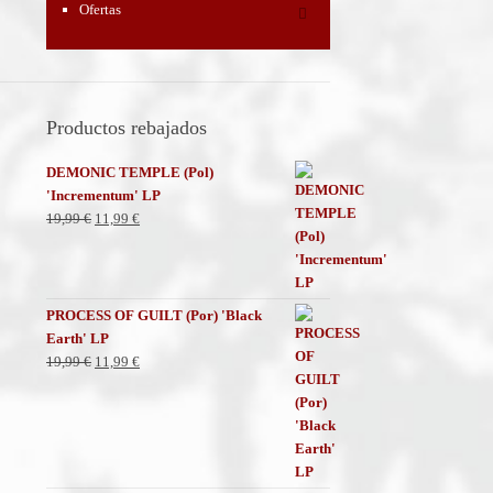
Ofertas
Productos rebajados
DEMONIC TEMPLE (Pol)
'Incrementum' LP
El
El
19,99
€
11,99
€
precio
precio
original
actual
era:
es:
19,99 €.
11,99 €.
PROCESS OF GUILT (Por) 'Black
Earth' LP
El
El
19,99
€
11,99
€
precio
precio
original
actual
era:
es:
19,99 €.
11,99 €.