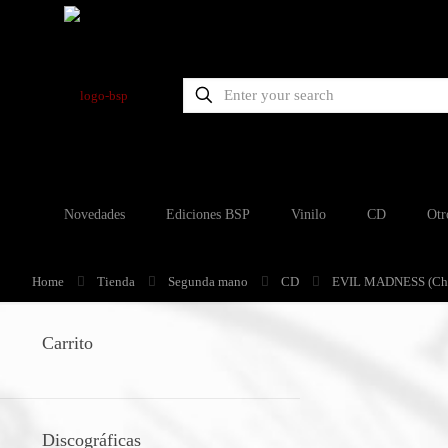
Novedades
Ediciones BSP
Vinilo
CD
Otr
Home
Tienda
Segunda mano
CD
EVIL MADNESS (Chi)
Carrito
Discográficas