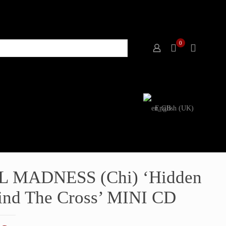
0
English (UK)
L MADNESS (Chi) ‘Hidden
ind The Cross’ MINI CD