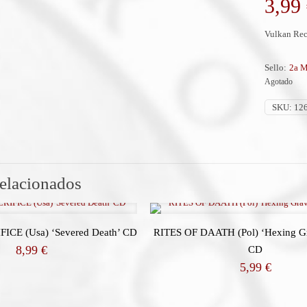
3,99
Vulkan Rec
Sello:
2a M
Agotado
SKU:
12
relacionados
CE (Usa) ‘Severed Death’ CD
RITES OF DAATH (Pol) ‘Hexing G
8,99
€
CD
5,99
€