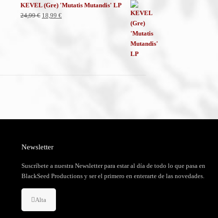
KEVEL (Gre) 'Mutatis Mutandis' LP
El
El
24,99
€
18,99
€
precio
precio
original
actual
era:
es:
24,99 €.
18,99 €.
Newsletter
Suscríbete a nuestra Newsletter para estar al día de todo lo que pasa en
BlackSeed Productions y ser el primero en enterarte de las novedades.
Alta