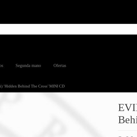
os
Segunda mano
Ofertas
 ‘Hidden Behind The Cross’ MINI CD
EVI
Beh