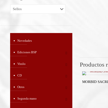
Novedades
Ediciones BSP
Productos 
Vinilo
CD
MORBID SACRIFI
Otros
Segunda mano