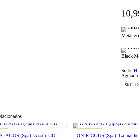
10,
Metal gr
Black Me
Sello:
He
Agotado
SKU:
12
elacionados
ADO
REBAJADO
TAGOS (Spa) ‘Azoth’ CD
ONIRICOUS (Spa) ‘La maldic