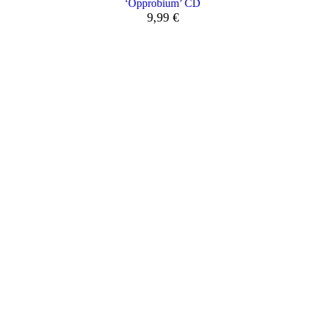
‘Opprobium’ CD
9,99
€
cio
ual
9 €.