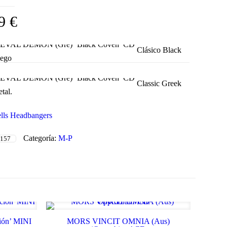
99
€
Clásico Black
iego
Classic Greek
tal.
lls Headbangers
Categoría:
M-P
157
ión’ MINI
MORS VINCIT OMNIA (Aus)