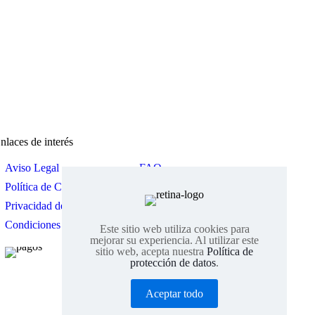
nlaces de interés
Aviso Legal
FAQ
Política de Cookies
Devoluciones
Privacidad de Datos
Descuentos por volumen
Condiciones de Venta
Contacto
Este sitio web utiliza cookies para
mejorar su experiencia. Al utilizar este
sitio web, acepta nuestra
Política de
protección de datos
.
Aceptar todo