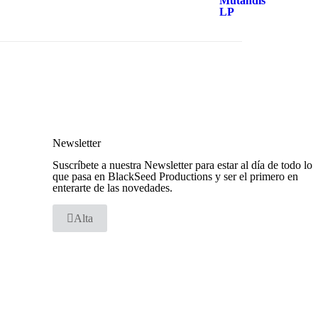
era:
es:
24,99 €.
18,99 €.
Newsletter
Suscríbete a nuestra Newsletter para estar al día de todo lo
que pasa en BlackSeed Productions y ser el primero en
enterarte de las novedades.
Alta