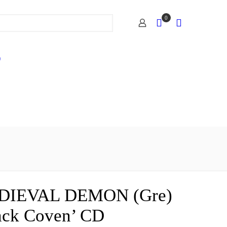
0
)
DIEVAL DEMON (Gre)
ack Coven’ CD