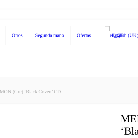
Otros
Segunda mano
Ofertas
English (UK
N (Gre) ‘Black Coven’ CD
ME
‘Bl