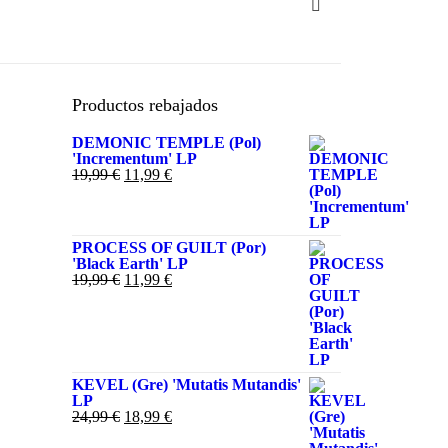
Productos rebajados
DEMONIC TEMPLE (Pol)
'Incrementum' LP
El
El
19,99
€
11,99
€
precio
precio
original
actual
era:
es:
19,99 €.
11,99 €.
PROCESS OF GUILT (Por)
'Black Earth' LP
El
El
19,99
€
11,99
€
precio
precio
original
actual
era:
es:
19,99 €.
11,99 €.
KEVEL (Gre) 'Mutatis Mutandis'
LP
El
El
24,99
€
18,99
€
precio
precio
original
actual