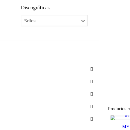
Discográficas
Novedades
Ediciones BSP
Vinilo
CD
Otros
Productos r
Segunda mano
REBAJ
MYS
Ofertas