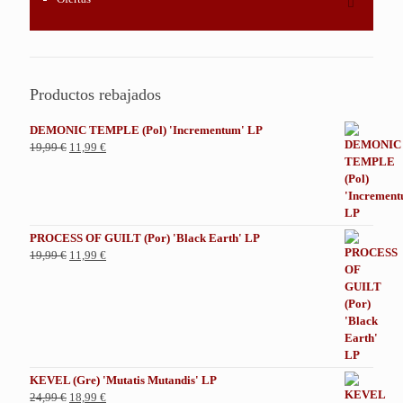
Productos rebajados
DEMONIC TEMPLE (Pol) 'Incrementum' LP
El
El
19,99
€
11,99
€
precio
precio
original
actual
era:
es:
19,99 €.
11,99 €.
PROCESS OF GUILT (Por) 'Black Earth' LP
El
El
19,99
€
11,99
€
precio
precio
original
actual
era:
es:
19,99 €.
11,99 €.
KEVEL (Gre) 'Mutatis Mutandis' LP
El
El
24,99
€
18,99
€