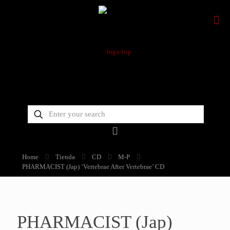
Home
Tienda
CD
M-P
PHARMACIST (Jap) ‘Vertebrae After Vertebrae’ CD
PHARMACIST (Jap)