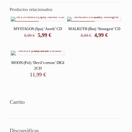
Productos relacionados
REBAJADO
REBAJADO
MYSTAGOS (Spa) ‘Azoth’ CD
MALKUTH (Bra) ‘Strongest’ CD
El
El
El
El
5,99
€
4,99
€
8,99
€
8,99
€
precio
precio
precio
precio
original
actual
original
actual
era:
es:
era:
es:
8,99 €.
5,99 €.
8,99 €.
4,99 €.
MOON (Pol) ‘Devil’s return’ DIGI
2CD
11,99
€
Carrito
Discográficas