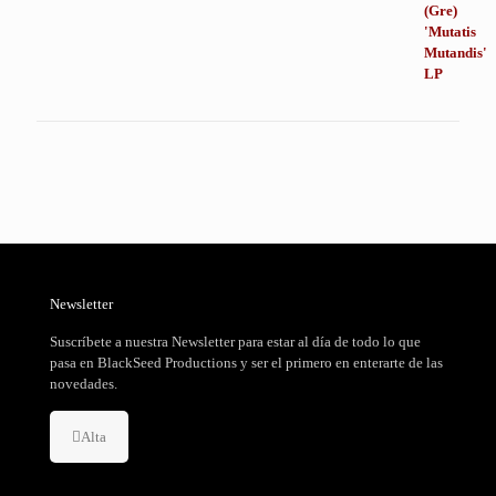
precio
precio
original
actual
era:
es:
24,99 €.
18,99 €.
Newsletter
Suscríbete a nuestra Newsletter para estar al día de todo lo que
pasa en BlackSeed Productions y ser el primero en enterarte de las
novedades.
Alta