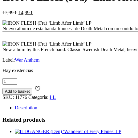
El
El
17,99
€
14,99
€
precio
precio
original
actual
Nuevo album de esta banda francesa de Death Metal con un sonido 
era:
es:
17,99 €.
14,99 €.
New album by this French band. Classic Swedish Death Metal, heav
Label:
War Anthem
Hay existencias
IRON
FLESH
(Fra)
Add to basket
'Limb
SKU:
11776
Categoría:
I-L
After
Description
Limb'
LP
Related products
cantidad