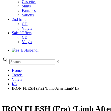
Cassettes
Shirts
Fanzines
Various
2nd hand
CD
Vinyls
Sale / Offers
CD
Vinyls
Español
✕
Home
Tienda
Vinyls
I-L
IRON FLESH (Fra) ‘Limb After Limb’ LP
IRON FLESH (Fra) ‘Limb Afte