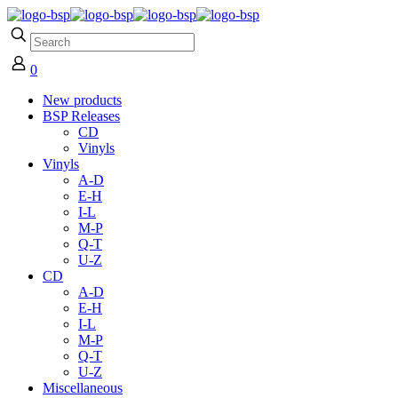
0
New products
BSP Releases
CD
Vinyls
Vinyls
A-D
E-H
I-L
M-P
Q-T
U-Z
CD
A-D
E-H
I-L
M-P
Q-T
U-Z
Miscellaneous