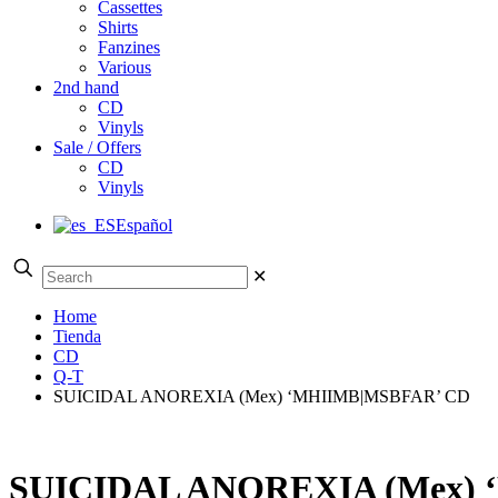
Cassettes
Shirts
Fanzines
Various
2nd hand
CD
Vinyls
Sale / Offers
CD
Vinyls
Español
✕
Home
Tienda
CD
Q-T
SUICIDAL ANOREXIA (Mex) ‘MHIIMB|MSBFAR’ CD
SUICIDAL ANOREXIA (Mex)