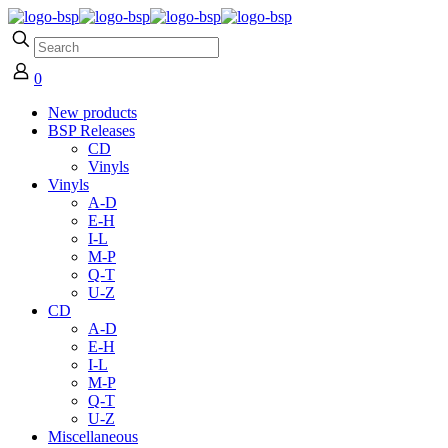
0
New products
BSP Releases
CD
Vinyls
Vinyls
A-D
E-H
I-L
M-P
Q-T
U-Z
CD
A-D
E-H
I-L
M-P
Q-T
U-Z
Miscellaneous