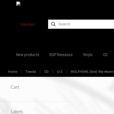
New products
BSP Releases
Vinyls
CD
Home
Tienda
CD
U-Z
WOLFHOWL (Gre) ‘My return t
Cart
Labels