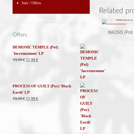
Sale / Offers
Related pr
ON SALE
XAOSIS (Pol)
Offers
DEMONIC TEMPLE (Pol)
'Incrementum' LP
El
El
19,99
€
11,99
€
precio
precio
original
actual
era:
es:
19,99 €.
11,99 €.
PROCESS OF GUILT (Por) 'Black
Earth' LP
El
El
19,99
€
11,99
€
precio
precio
original
actual
era:
es:
19,99 €.
11,99 €.