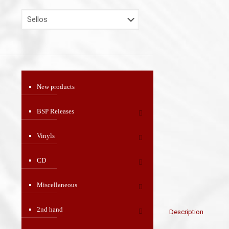
New products
BSP Releases
Vinyls
CD
Miscellaneous
2nd hand
Description