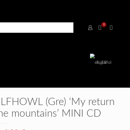
0
Español
FHOWL (Gre) ‘My return
the mountains’ MINI CD