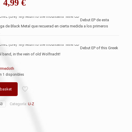
El
El
4,99
€
precio
precio
original
actual
Debut EP de esta
ga de Black Metal que recuerad en cierta medida a los primeros
era:
es:
!
5,99 €.
4,99 €.
Debut EP of this Greek
 band, in the vein of old Wolfnacht!
rmedoth
n 1 disponibles
 basket
53
Categoría:
U-Z