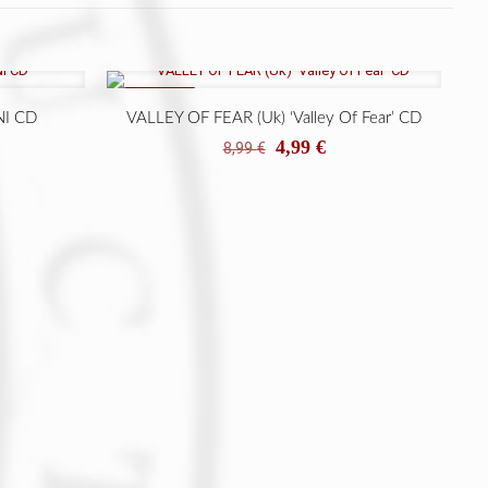
ON SALE
NI CD
VALLEY OF FEAR (Uk) ‘Valley Of Fear’ CD
El
El
4,99
€
8,99
€
cio
precio
precio
ual
original
actual
era:
es:
9 €.
8,99 €.
4,99 €.