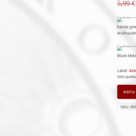
5,99
€
banda grie
Wolfnacht
Black Metal
Label:
Aze
Solo queda
Add to
SKU:
50