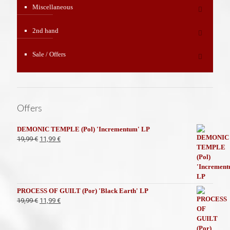
Miscellaneous
2nd hand
Sale / Offers
Offers
DEMONIC TEMPLE (Pol) 'Incrementum' LP
El
El
19,99
€
11,99
€
precio
precio
original
actual
era:
es:
19,99 €.
11,99 €.
PROCESS OF GUILT (Por) 'Black Earth' LP
El
El
19,99
€
11,99
€
precio
precio
original
actual
era:
es: