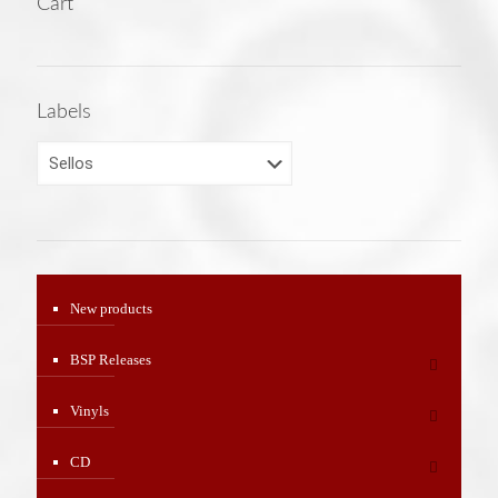
Cart
Labels
New products
BSP Releases
Vinyls
CD