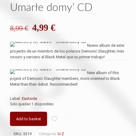
Umarłe domy’ CD
El
El
4,99
€
8,99
€
precio
precio
original
actual
Nuevo album de este
proyecto de un miembro de los polacos Demonic Slaughter, más
era:
es:
oscuro y cercano al Black Metal que su primer trabajo!
8,99 €.
4,99 €.
New album of this
poject of Demonic Slaughter members, more oriented to Black
Metal than their debut. Recommended!
Label:
Eastside
Solo quedan 1 disponibles
Add to basket
SKU:
5319
Categoría:
U-Z