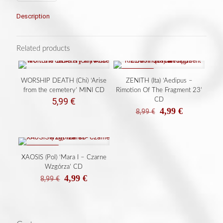
Description
Related products
ON SALE
WORSHIP DEATH (Chi) ‘Arise
ZENITH (Ita) ‘Aedipus –
from the cemetery’ MINI CD
Rimotion Of The Fragment 23’
5,99
€
CD
El
El
4,99
€
8,99
€
precio
precio
original
actual
era:
es:
8,99 €.
4,99 €.
ON SALE
XAOSIS (Pol) ‘Mara I – Czarne
Wzgórza’ CD
El
El
4,99
€
8,99
€
precio
precio
original
actual
era:
es:
8,99 €.
4,99 €.