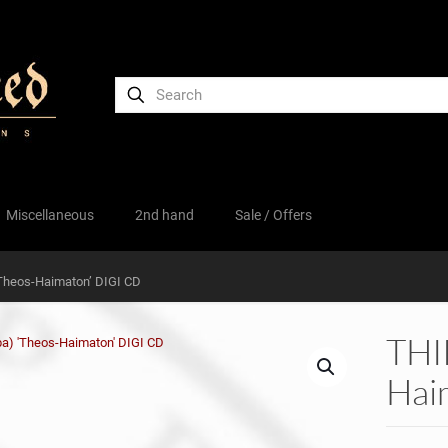
Miscellaneous
2nd hand
Sale / Offers
Theos-Haimaton’ DIGI CD
THI
Hai