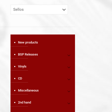
New products
BSP Releases
Vinyls
CD
Miscellaneous
2nd hand