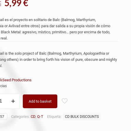
El
El
5,99
€
€
precio
precio
original
actual
il es el proyecto en solitario de Balc (Balmog, Marthyrium,
era:
es:
a or Avlivad entre otros) para dar salida a su propia visión de cómo
 Black Metal: agresivo, místico, primitivo… pero por encima de todo,
8,99 €.
5,99 €.
real.
il is the solo project of Balc (Balmog, Marthyrium, Apologoethia or
ng others) in order to bring forth his vision of pure, obscure and mighty
l.
ckSeed Productions
cias
Add to basket
57
Categories:
CD
,
Q-T
Etiqueta:
CD BULK DISCOUNTS