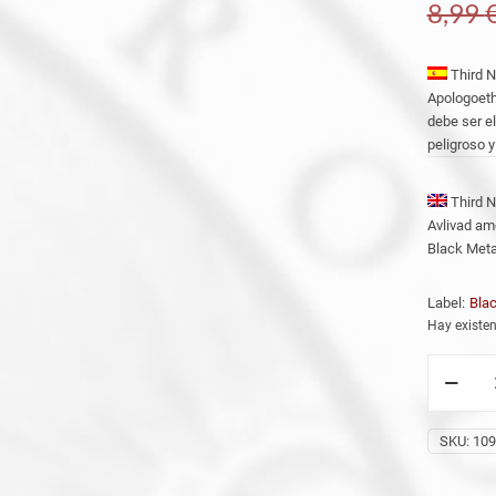
8,99
Third Na
Apologoethi
debe ser el
peligroso y 
Third Na
Avlivad amo
Black Meta
Label:
Bla
Hay existen
THIRD
NAIL
(Spa)
'Theos-
SKU:
109
Haimaton'
DIGI