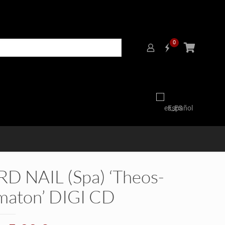
0
Español
RD NAIL (Spa) ‘Theos-
maton’ DIGI CD