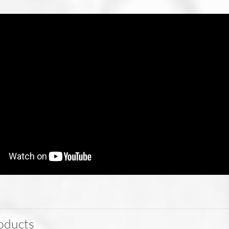
CD
cantidad
oducts