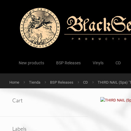
New products
BSP Releases
Vinyls
CD
Home
Tienda
BSP Releases
CD
THIRD NAIL (Spa) ‘
Cart
Labels