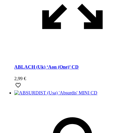
ABLACH (Uk) ‘Aon (One)’ CD
2,99
€