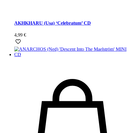
AKHKHARU (Usa) ‘Celebratum’ CD
4,99
€