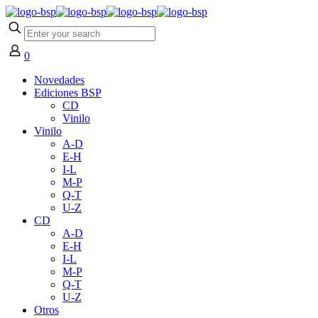
0
Novedades
Ediciones BSP
CD
Vinilo
Vinilo
A-D
E-H
I-L
M-P
Q-T
U-Z
CD
A-D
E-H
I-L
M-P
Q-T
U-Z
Otros