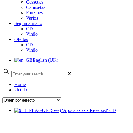
Cassettes
Camisetas
Fanzines
Varios
Segunda mano
CD
Vinilo
Ofertas
CD
Vinilo
English (UK)
✕
Home
2h CD