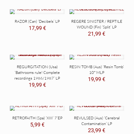
era:
es:
12,99 €.
8,99 €.
RAZOR (Can) ‘Decibels’ LP
REGERE SINISTER / REPTILE
WOUND (Fin) ‘Split’ LP
17,99
€
21,99
€
REGURGITATION (Usa)
RESIN TOMB (Aus) ‘Resin Tomb’
‘Bathrooms rule! Complete
10″ MLP
recordings 1986/1987’ LP
19,99
€
19,99
€
RETROFAITH (Spa) ‘XIII’ 7’EP
REVULSED (Aus) ‘Cerebral
Contamination’ LP
5,99
€
23,99
€