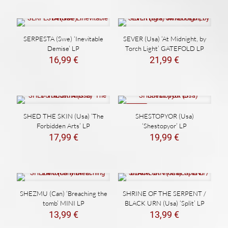
original
actual
era:
es:
13,99 €.
9,99 €.
SERPESTA (Swe) ‘Inevitable
SEVER (Usa) ‘At Midnight, by
Demise’ LP
Torch Light’ GATEFOLD LP
16,99
€
21,99
€
NEW
SHED THE SKIN (Usa) ‘The
SHESTOPYOR (Usa)
Forbidden Arts’ LP
‘Shestopyor’ LP
17,99
€
19,99
€
SHEZMU (Can) ‘Breaching the
SHRINE OF THE SERPENT /
tomb’ MINI LP
BLACK URN (Usa) ‘Split’ LP
13,99
€
13,99
€