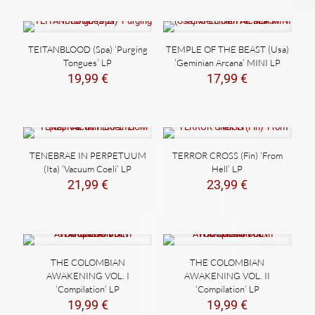
TEITANBLOOD (Spa) ‘Purging
TEMPLE OF THE BEAST (Usa)
Tongues’ LP
‘Geminian Arcana’ MINI LP
19,99
€
17,99
€
TENEBRAE IN PERPETUUM
TERROR CROSS (Fin) ‘From
(Ita) ‘Vacuum Coeli’ LP
Hell’ LP
21,99
€
23,99
€
THE COLOMBIAN
THE COLOMBIAN
AWAKENING VOL. I
AWAKENING VOL. II
‘Compilation’ LP
‘Compilation’ LP
19,99
€
19,99
€