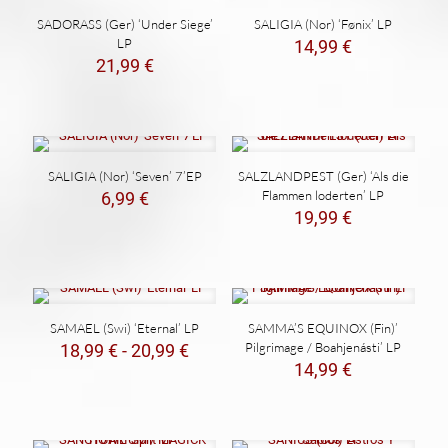
SADORASS (Ger) ‘Under Siege’
SALIGIA (Nor) ‘Fønix’ LP
LP
14,99
€
21,99
€
SALIGIA (Nor) ‘Seven’ 7’EP
SALZLANDPEST (Ger) ‘Als die
Flammen loderten’ LP
6,99
€
19,99
€
SAMAEL (Swi) ‘Eternal’ LP
SAMMA’S EQUINOX (Fin)’
Rango
Pilgrimage / Boahjenásti’ LP
18,99
€
-
20,99
€
de
14,99
€
precios:
desde
18,99 €
hasta