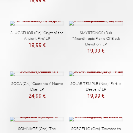
18,99
€
SLUGATHOR (Fin) ‘Crypt of the
SMYRTONOS (Bul)
Ancient Fire’ LP
‘Misanthropic Flame Of Black
Devotion’ LP
19,99
€
19,99
€
NEW
NEW
SOGA (Chi) ‘Cuarenta Y Nueve
SOLAR TEMPLE (Ned) ‘Fertile
Días’ LP
Descent’ LP
24,99
€
19,99
€
REBAJADO
SOMNIATE (Cze) ‘The
SORGELIG (Gre) ‘Devoted to