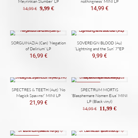
Meyrinkian Slumber’ LP
nothingness’ MINI LP
El
El
14,99
€
9,99
€
14,99
€
precio
precio
original
actual
era:
es:
14,99 €.
9,99 €.
SORGUINAZIA (Can) ‘Negation
SOVEREIGN BLOOD (Au)
of Delirium’ LP
‘Lightning and the Sun’ 7″EP
16,99
€
9,99
€
REBAJADO
SPECTRES & TEETH (Aut) ‘No
SPECTRUM MORTIS
Magick Spawns!’ MINI LP
‘Blasphemare Nomen Eius’ MINI
LP (Black vinyl)
21,99
€
El
El
11,99
€
14,99
€
precio
precio
original
actual
era:
es:
14,99 €.
11,99 €.