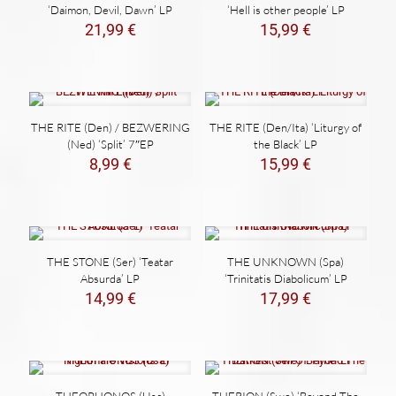
‘Daimon, Devil, Dawn’ LP
‘Hell is other people’ LP
21,99
€
15,99
€
THE RITE (Den) / BEZWERING
THE RITE (Den/Ita) ‘Liturgy of
(Ned) ‘Split’ 7″EP
the Black’ LP
8,99
€
15,99
€
THE STONE (Ser) ‘Teatar
THE UNKNOWN (Spa)
Absurda’ LP
‘Trinitatis Diabolicum’ LP
14,99
€
17,99
€
THEOPHONOS (Usa)
THERION (Swe) ‘Beyond The