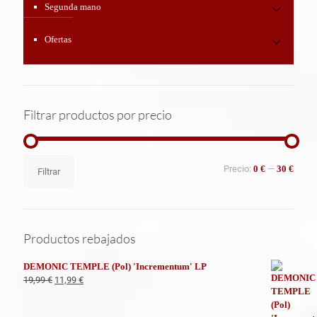
Segunda mano
Ofertas
Filtrar productos por precio
Precio
Precio
Precio:
0 €
—
30 €
Filtrar
mínimo
máximo
Productos rebajados
DEMONIC TEMPLE (Pol) 'Incrementum' LP
El
El
19,99
€
11,99
€
precio
precio
original
actual