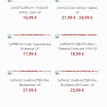
20,99 €
SANCTUARIUM / MAGICK
SANIUS (Col) ‘Astros Y Sabios’
HOWL ‘Split’ LP
LP
Rango
16,99
€
21,99
€
-
24,99
€
de
precios
desde
21,99 €
hasta
SAPREMIA (Usa) ‘Subconscious
SARDONIC DEATH (Den)
24,99 €
Existence’ LP
‘Celestial Mindwarp’ MINI LP
17,99
€
18,99
€
SATANIC WARMASTER (Fin)
SATANIC WARMASTER (Fin)
‘Blutkammer’ LP
‘Exultation Of Cruelty’ LP
27,99
€
23,99
€