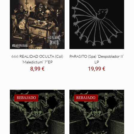
666 REALIDAD OCULTA (Col)
PARASITO (Spa) ‘Despoblador II’
‘Maledictum’ 7”EP
LP
8,99
€
19,99
€
REBAJADO
REBAJADO