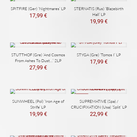
SPITFIRE (Ger) ‘Nightmares’ LP
STERNATIS (Rus) ‘Blazebirth
Hall’ LP
17,99
€
19,99
€
STUTTHOF (Gre) ‘And Cosmos
STYGA (Gre) ‘Tomos I’ LP
From Ashes To Dust…’ 2LP
17,99
€
27,99
€
NEW
SUNWHEEL (Pol) ‘Iron Age of
SUPREMATIVE (Spa) /
Strife’ LP
CRUCIFIXATION (Usa) ‘Split’ LP
19,99
€
22,99
€