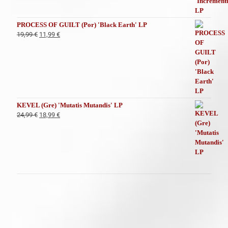
era:
es:
19,99 €.
11,99 €.
PROCESS OF GUILT (Por) 'Black Earth' LP
El
El
19,99
€
11,99
€
precio
precio
original
actual
era:
es:
19,99 €.
11,99 €.
KEVEL (Gre) 'Mutatis Mutandis' LP
El
El
24,99
€
18,99
€
precio
precio
original
actual
era:
es:
24,99 €.
18,99 €.