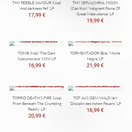
THY FEEBLE SAVIOUR (Usa)
THY SEPULCHRAL MOON
‘And darkness fell’ LP
(Can/Kor) ‘Indignant Force Of
Great Malevolence’ LP
17,99
€
19,99
€
TOMB (Mal) ‘The Dark
TORMENTADOR (Bra) ‘Morte
Subconscious’ MINI LP
Negra’ LP
16,99
€
21,99
€
TORRID DEATH’S FIRE (Usa)
TOT AUS DEM WALD (er)
‘From Beneath The Crumbling
‘Disziplin des hohen Feuers’ LP
Reality’ LP
16,99
€
20,99
€