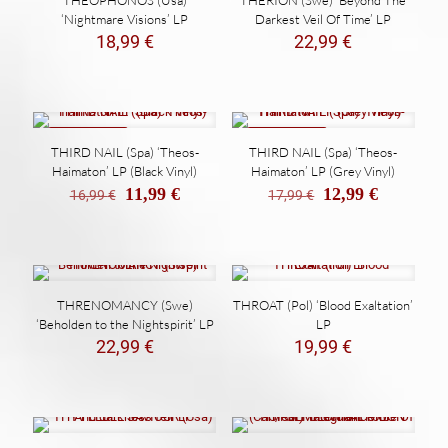
‘Nightmare Visions’ LP
Darkest Veil Of Time’ LP
18,99
€
22,99
€
REBAJADO
REBAJADO
THIRD NAIL (Spa) ‘Theos-
THIRD NAIL (Spa) ‘Theos-
Haimaton’ LP (Black Vinyl)
Haimaton’ LP (Grey Vinyl)
El
El
El
El
11,99
€
12,99
€
16,99
€
17,99
€
precio
precio
precio
precio
original
actual
original
actual
era:
es:
era:
es:
16,99 €.
11,99 €.
17,99 €.
12,99 €.
THRENOMANCY (Swe)
THROAT (Pol) ‘Blood Exaltation’
‘Beholden to the Nightspirit’ LP
LP
22,99
€
19,99
€