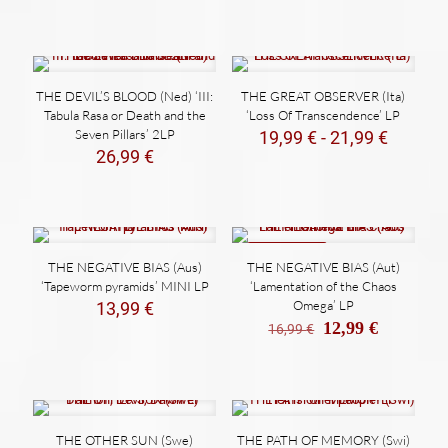
THE DEVIL’S BLOOD (Ned) ‘III:
THE GREAT OBSERVER (Ita)
Tabula Rasa or Death and the
‘Loss Of Transcendence’ LP
Seven Pillars’ 2LP
Rango
19,99
€
-
21,99
€
de
26,99
€
precios
desde
19,99 €
hasta
21,99 €
REBAJADO
THE NEGATIVE BIAS (Aus)
THE NEGATIVE BIAS (Aut)
‘Tapeworm pyramids’ MINI LP
‘Lamentation of the Chaos
Omega’ LP
13,99
€
El
El
12,99
€
16,99
€
precio
precio
original
actual
era:
es:
16,99 €.
12,99 €.
THE OTHER SUN (Swe)
THE PATH OF MEMORY (Swi)