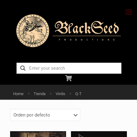
Home
Tienda
Vinilo
Q-T