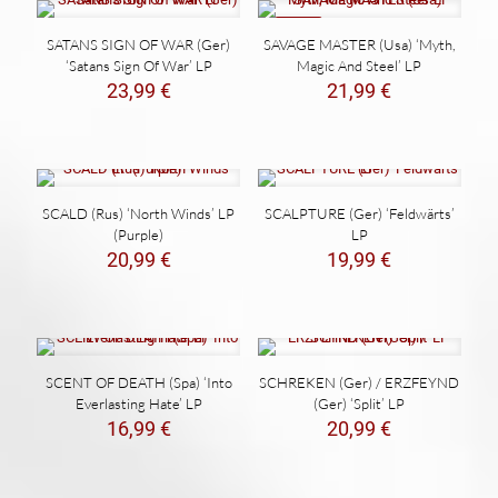
NEW
SATANS SIGN OF WAR (Ger)
SAVAGE MASTER (Usa) ‘Myth,
‘Satans Sign Of War’ LP
Magic And Steel’ LP
23,99
€
21,99
€
SCALD (Rus) ‘North Winds’ LP
SCALPTURE (Ger) ‘Feldwärts’
(Purple)
LP
20,99
€
19,99
€
SCENT OF DEATH (Spa) ‘Into
SCHREKEN (Ger) / ERZFEYND
Everlasting Hate’ LP
(Ger) ‘Split’ LP
16,99
€
20,99
€