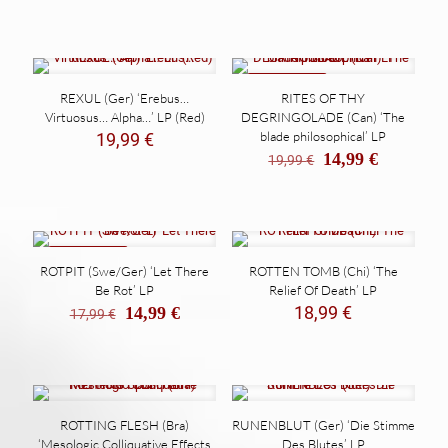
REBAJADO
REXUL (Ger) ‘Erebus…
RITES OF THY
Virtuosus… Alpha…’ LP (Red)
DEGRINGOLADE (Can) ‘The
blade philosophical’ LP
19,99
€
El
El
14,99
€
19,99
€
precio
precio
original
actual
era:
es:
19,99 €.
14,99 €.
REBAJADO
ROTPIT (Swe/Ger) ‘Let There
ROTTEN TOMB (Chi) ‘The
Be Rot’ LP
Relief Of Death’ LP
El
El
18,99
€
14,99
€
17,99
€
precio
precio
original
actual
era:
es:
17,99 €.
14,99 €.
ROTTING FLESH (Bra)
RUNENBLUT (Ger) ‘Die Stimme
‘Mesologic Colliquative Effects
Des Blutes’ LP