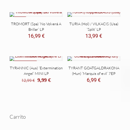
NEW
TROMORT (Spa) ‘No Volverá A
TURIA (Hol) / VILKACIS (Usa)
Brillar’ LP
‘Split’ LP
16,99
€
13,99
€
REBAJADO
TYRANNIC (Aus) ‘Extermination
TYRANT GOATGALDRAKONA
Angel’ MINI LP
(Hun) ‘Marquis of evil’ 7EP
El
El
6,99
€
9,99
€
12,99
€
precio
precio
original
actual
era:
es:
12,99 €.
9,99 €.
Carrito