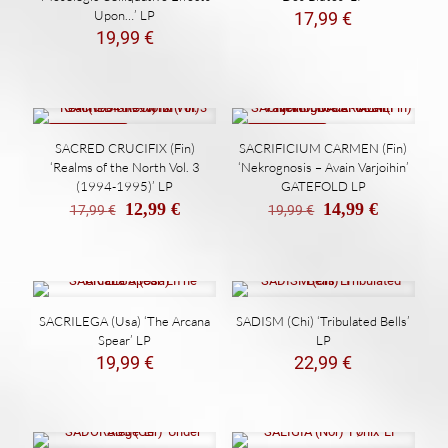
Upon…’ LP
17,99
€
19,99
€
REBAJADO
REBAJADO
SACRED CRUCIFIX (Fin)
SACRIFICIUM CARMEN (Fin)
‘Realms of the North Vol. 3
‘Nekrognosis – Avain Varjoihin’
(1994-1995)’ LP
GATEFOLD LP
El
El
El
El
12,99
€
14,99
€
17,99
€
19,99
€
precio
precio
precio
precio
original
actual
original
actual
era:
es:
era:
es:
17,99 €.
12,99 €.
19,99 €.
14,99 €.
SACRILEGA (Usa) ‘The Arcana
SADISM (Chi) ‘Tribulated Bells’
Spear’ LP
LP
19,99
€
22,99
€