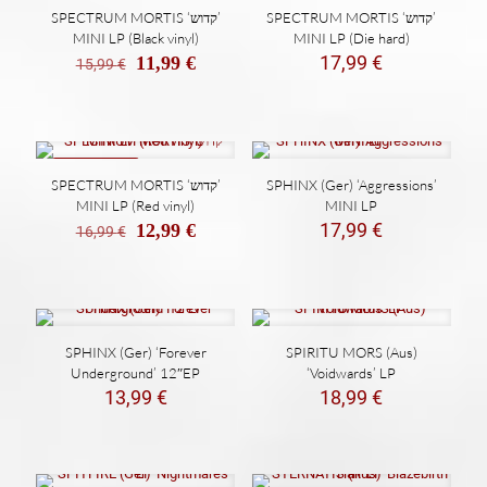
REBAJADO
SPECTRUM MORTIS ‘קדוש’
SPECTRUM MORTIS ‘קדוש’
MINI LP (Black vinyl)
MINI LP (Die hard)
El
El
17,99
€
11,99
€
15,99
€
precio
precio
original
actual
era:
es:
15,99 €.
11,99 €.
REBAJADO
SPECTRUM MORTIS ‘קדוש’
SPHINX (Ger) ‘Aggressions’
MINI LP (Red vinyl)
MINI LP
El
El
17,99
€
12,99
€
16,99
€
precio
precio
original
actual
era:
es:
16,99 €.
12,99 €.
SPHINX (Ger) ‘Forever
SPIRITU MORS (Aus)
Underground’ 12″EP
‘Voidwards’ LP
13,99
€
18,99
€