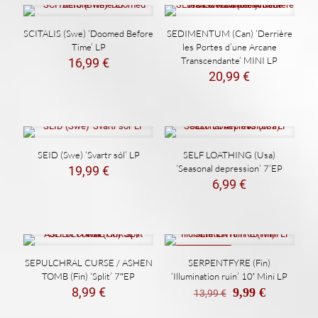
SCITALIS (Swe) ‘Doomed Before
SEDIMENTUM (Can) ‘Derrière
Time’ LP
les Portes d’une Arcane
Transcendante’ MINI LP
16,99
€
20,99
€
SEID (Swe) ‘Svartr sól’ LP
SELF LOATHING (Usa)
‘Seasonal depression’ 7’EP
19,99
€
6,99
€
REBAJADO
SEPULCHRAL CURSE / ASHEN
SERPENTFYRE (Fin)
TOMB (Fin) ‘Split’ 7″EP
‘Illumination ruin’ 10′ Mini LP
El
El
8,99
€
9,99
€
13,99
€
precio
precio