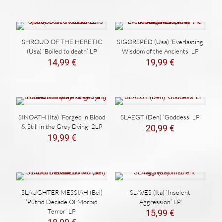
SHROUD OF THE HERETIC
SIGORSPÉD (Usa) ‘Everlasting
(Usa) ‘Boiled to death’ LP
Wisdom of the Ancients’ LP
14,99
€
19,99
€
SINOATH (Ita) ‘Forged in Blood
SLAEGT (Den) ‘Goddess’ LP
& Still in the Grey Dying’ 2LP
20,99
€
19,99
€
SLAUGHTER MESSIAH (Bel)
SLAVES (Ita) ‘Insolent
‘Putrid Decade Of Morbid
Aggression’ LP
Terror’ LP
15,99
€