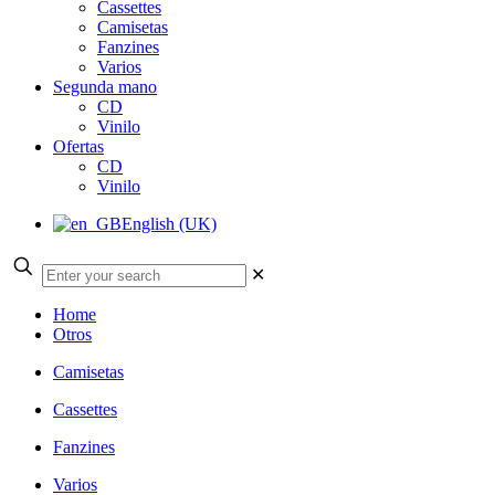
Cassettes
Camisetas
Fanzines
Varios
Segunda mano
CD
Vinilo
Ofertas
CD
Vinilo
English (UK)
✕
Home
Otros
Camisetas
Cassettes
Fanzines
Varios