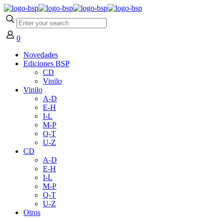
0
Novedades
Ediciones BSP
CD
Vinilo
Vinilo
A-D
E-H
I-L
M-P
Q-T
U-Z
CD
A-D
E-H
I-L
M-P
Q-T
U-Z
Otros