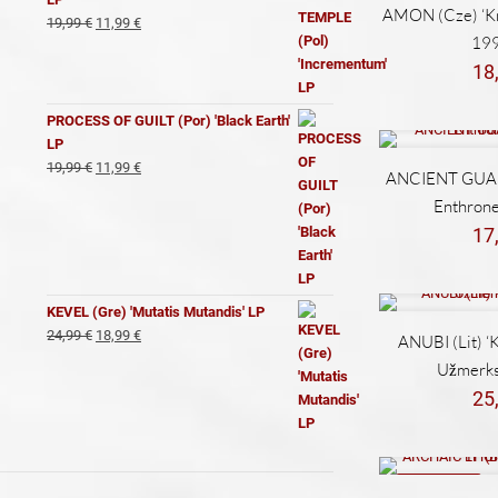
AMON (Cze) ‘Kn
El
El
19,99
€
11,99
€
199
precio
precio
original
actual
18
era:
es:
19,99 €.
11,99 €.
PROCESS OF GUILT (Por) 'Black Earth'
LP
El
El
19,99
€
11,99
€
ANCIENT GUARD
precio
precio
Enthrone
original
actual
17
era:
es:
19,99 €.
11,99 €.
KEVEL (Gre) 'Mutatis Mutandis' LP
El
El
24,99
€
18,99
€
ANUBI (Lit) ‘K
precio
precio
Užmerks 
original
actual
25
era:
es:
24,99 €.
18,99 €.
REBAJADO