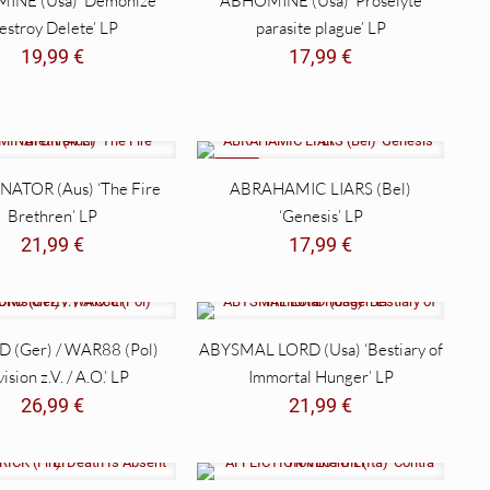
INE (Usa) ‘Demonize
ABHOMINE (Usa) ‘Proselyte
estroy Delete’ LP
parasite plague’ LP
19,99
€
17,99
€
NEW
ATOR (Aus) ‘The Fire
ABRAHAMIC LIARS (Bel)
Brethren’ LP
‘Genesis’ LP
21,99
€
17,99
€
 (Ger) / WAR88 (Pol)
ABYSMAL LORD (Usa) ‘Bestiary of
vision z.V. / A.O.’ LP
Immortal Hunger’ LP
26,99
€
21,99
€