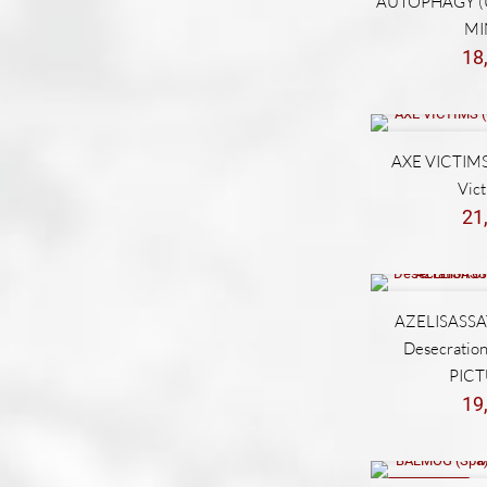
AUTOPHAGY (U
MI
18
AXE VICTIMS 
Vict
21
AZELISASSAT
Desecration
PICT
19