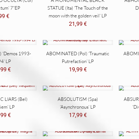
D OCULTA (Col)
A MONUMENTAL BLACK
ABHOM
ctum’ 7”EP
STATUE (Ita) ‘The Touch of the
D
,99
€
moon with the golden veil’ LP
21,99
€
) ‘Demos 1993-
ABOMINATED (Pol) ‘Traumatic
ABOMIN
4’ LP
Putrefaction’ LP
,99
€
19,99
€
 LIARS (Bel)
ABSOLUTISM (Spa)
ABSURD
iem’ LP
‘Asynchronous’ LP
‘Di
,99
€
17,99
€