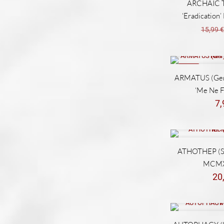
ARCHAIC 
‘Eradication’ 
15,99
NEW
ARMATUS (Ger)
‘Me Ne F
7
ATHOTHEP (S
MCMX
20