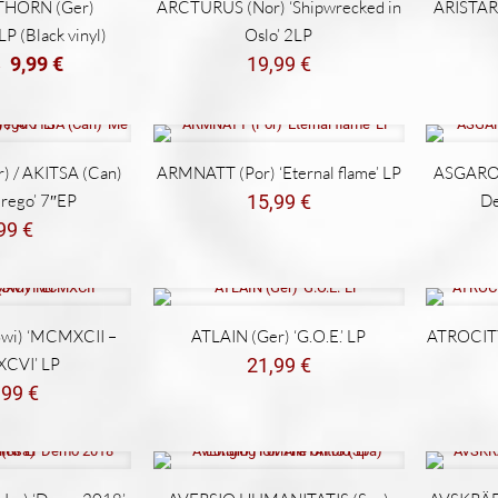
THORN (Ger)
ARCTURUS (Nor) ‘Shipwrecked in
ARISTARC
LP (Black vinyl)
Oslo’ 2LP
El
El
9,99
€
19,99
€
€
precio
precio
original
actual
era:
es:
15,99 €.
9,99 €.
 / AKITSA (Can)
ARMNATT (Por) ‘Eternal flame’ LP
ASGAROTH
rego’ 7″EP
15,99
€
De
,99
€
wi) ‘MCMXCII –
ATLAIN (Ger) ‘G.O.E.’ LP
ATROCITY 
CVI’ LP
21,99
€
,99
€