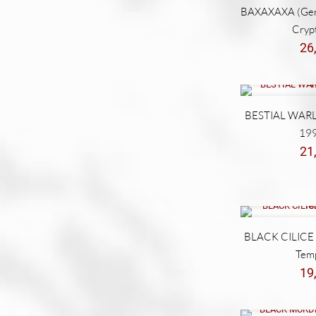
BAXAXAXA (Ger)
Cryp
26
BESTIAL WARL
199
21
BLACK CILICE (
Temp
19