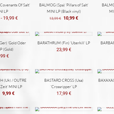
REBAJADO
ovenants Of Salt’
BALMOG (Spa) ‘Pillars of Salt’
BALMOG 
NI LP
MINI LP (Black vinyl)
MIN
Rango
El
El
-
19,99
€
10,99
€
13,99
€
de
precio
precio
precios:
original
actual
desde
era:
es:
11,99 €
13,99 €.
10,99 €.
er) ‘Gold Oder
BARATHRUM (Fin) ‘Uberkill’ LP
BARBARI
hasta
LP (Gold)
23,99
€
19,99 €
,99
€
 (Uk) / OUTRE
BASTARD CROSS (Usa)
BAXAXAXA
/ Zeit’ MINI LP
‘Crossripper’ LP
El
El
9,99
€
17,99
€
€
precio
precio
original
actual
era:
es: