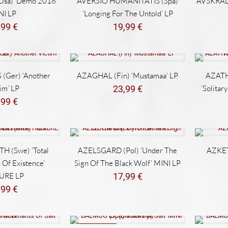
sa) ‘Demo 2018’
AVERSIO HUMANITATIS (Spa)
AVSKRÄDE
NI LP
‘Longing For The Untold’ LP
,99
€
19,99
€
(Ger) ‘Another
AZAGHAL (Fin) ‘Mustamaa’ LP
AZATH
im’ LP
23,99
€
‘Solitar
,99
€
H (Swe) ‘Total
AZELSGARD (Pol) ‘Under The
AZKETE
 Of Existence’
Sign Of The Black Wolf’ MINI LP
URE LP
17,99
€
,99
€