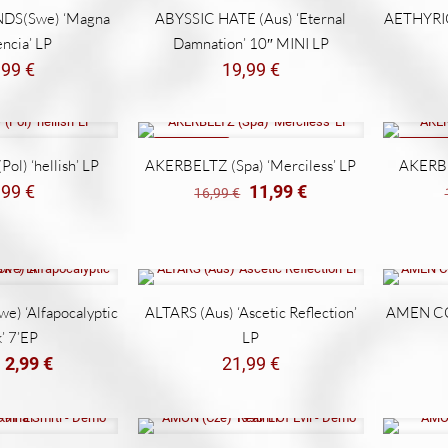
DS(Swe) ‘Magna
ABYSSIC HATE (Aus) ‘Eternal
AETHYRICK
encia’ LP
Damnation’ 10″ MINI LP
,99
€
19,99
€
REBAJADO
REBAJ
l) ‘hellish’ LP
AKERBELTZ (Spa) ‘Merciless’ LP
AKERBEL
El
El
,99
€
11,99
€
16,99
€
precio
precio
original
actual
era:
es:
16,99 €.
11,99 €.
) ‘Alfapocalyptic
ALTARS (Aus) ‘Ascetic Reflection’
AMEN COR
’ 7’EP
LP
El
El
2,99
€
21,99
€
precio
precio
original
actual
era:
es:
4,99 €.
2,99 €.