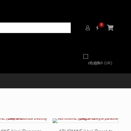
0
English (UK)