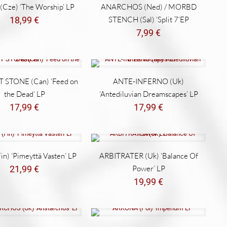
Cze) ‘The Worship’ LP
ANARCHOS (Ned) / MORBD
18,99
€
STENCH (Sal) ‘Split 7’EP
7,99
€
 STONE (Can) ‘Feed on
ANTE-INFERNO (Uk)
the Dead’ LP
‘Antediluvian Dreamscapes’ LP
17,99
€
17,99
€
n) ‘Pimeyttä Vasten’ LP
ARBITRATER (Uk) ‘Balance Of
21,99
€
Power’ LP
19,99
€