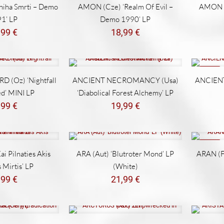
iha Smrti – Demo
AMON (Cze) ‘Realm Of Evil –
AMON (
1’ LP
Demo 1990’ LP
,99
€
18,99
€
NEW
 (Oz) ‘Nightfall
ANCIENT NECROMANCY (Usa)
ANCIENT
d’ MINI LP
‘Diabolical Forest Alchemy’ LP
,99
€
19,99
€
NEW
ai Pilnaties Akis
ARA (Aut) ‘Blutroter Mond’ LP
ARAN (Fi
Mirtis’ LP
(White)
,99
€
21,99
€