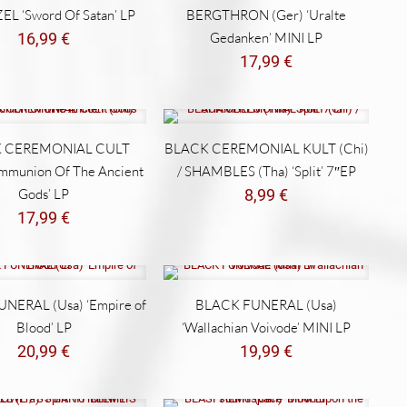
L ‘Sword Of Satan’ LP
BERGTHRON (Ger) ‘Uralte
16,99
€
Gedanken’ MINI LP
17,99
€
 CEREMONIAL CULT
BLACK CEREMONIAL KULT (Chi)
ommunion Of The Ancient
/ SHAMBLES (Tha) ‘Split’ 7″EP
Gods’ LP
8,99
€
17,99
€
NERAL (Usa) ‘Empire of
BLACK FUNERAL (Usa)
Blood’ LP
‘Wallachian Voivode’ MINI LP
20,99
€
19,99
€