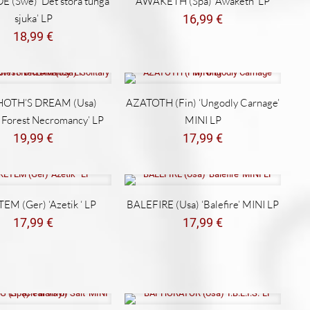
 (Swe) ‘Det stora tunga
AWAKETH (Spa) ‘Awaketh’ LP
sjuka’ LP
16,99
€
18,99
€
OTH’S DREAM (Usa)
AZATOTH (Fin) ‘Ungodly Carnage’
y Forest Necromancy’ LP
MINI LP
19,99
€
17,99
€
M (Ger) ‘Azetik ‘ LP
BALEFIRE (Usa) ‘Balefire’ MINI LP
17,99
€
17,99
€