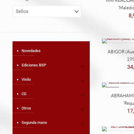
666 REALIDA
‘Maledi
8
Novedades
ABIGOR (Aus
199
Ediciones BSP
34
Vinilo
NEW
CD
ABRAHAMIC
‘Requ
Otros
17
Segunda mano