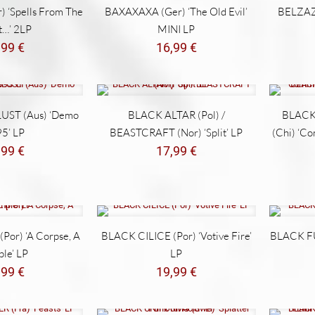
12,99 €.
9,99 €.
 ‘Spells From The
BAXAXAXA (Ger) ‘The Old Evil’
BELZAZE
t…’ 2LP
MINI LP
,99
€
16,99
€
UST (Aus) ‘Demo
BLACK ALTAR (Pol) /
BLACK
5’ LP
BEASTCRAFT (Nor) ‘Split’ LP
(Chi) ‘C
,99
€
17,99
€
Por) ‘A Corpse, A
BLACK CILICE (Por) ‘Votive Fire’
BLACK FU
le’ LP
LP
,99
€
19,99
€