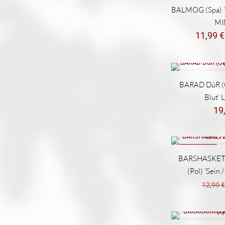
REBAJADO
BALMOG (Spa) ‘C
MI
11,99
€
BARAD DûR (G
Blut’ 
19
REBAJADO
BARSHASKETH
(Pol) ‘Sein 
12,99