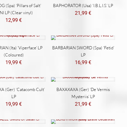
(Spa) ‘Pillars of Salt’
BAPHORATOR (Usa) ‘I.B.L.I.S.’ LP
I LP (Clear vinyl)
21,99
€
12,99
€
AN (Ita) ‘Viperface’ LP
BARBARIAN SWORD (Spa) ‘Fetid’
(Coloured)
LP
19,99
€
16,99
€
 (Ger) ‘Catacomb Cult’
BAXAXAXA (Ger) ‘De Vermis
LP
Mysteriis’ LP
19,99
€
21,99
€