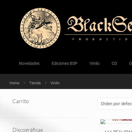
Novedades
Ediciones BSP
Vinilo
CD
O
Home
Tienda
Vinilo
Carrito
Discográficas