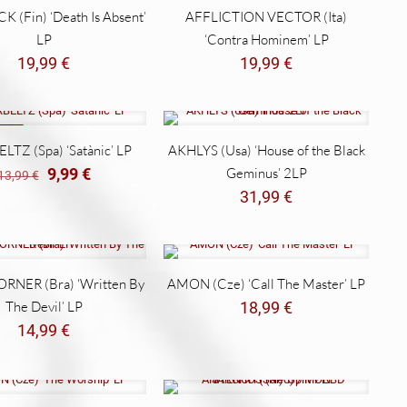
 (Fin) ‘Death Is Absent’
AFFLICTION VECTOR (Ita)
LP
‘Contra Hominem’ LP
19,99
€
19,99
€
ADO
TZ (Spa) ‘Satànic’ LP
AKHLYS (Usa) ‘House of the Black
El
El
9,99
€
Geminus’ 2LP
13,99
€
precio
precio
31,99
€
original
actual
era:
es:
13,99 €.
9,99 €.
NER (Bra) ‘Written By
AMON (Cze) ‘Call The Master’ LP
The Devil’ LP
18,99
€
14,99
€