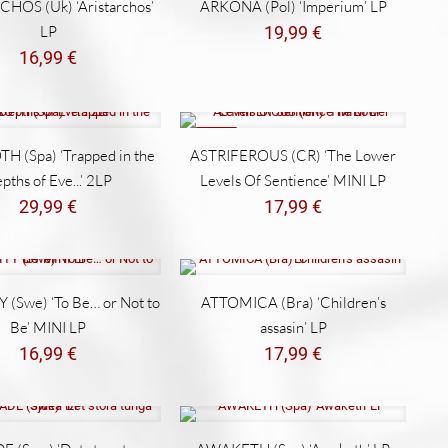
HOS (Uk) ‘Aristarchos’
ARKONA (Pol) ‘Imperium’ LP
LP
19,99
€
16,99
€
NEW
 (Spa) ‘Trapped in the
ASTRIFEROUS (CR) ‘The Lower
pths of Eve​.​.​.’ 2LP
Levels Of Sentience’ MINI LP
29,99
€
17,99
€
(Swe) ‘To Be… or Not to
ATTOMICA (Bra) ‘Children’s
Be’ MINI LP
assasin’ LP
16,99
€
17,99
€