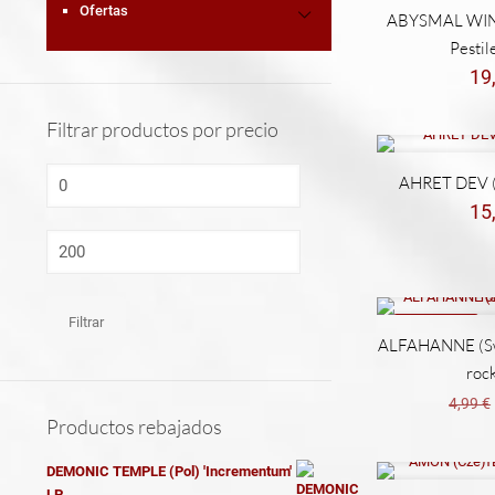
Ofertas
ABYSMAL WIN
Pestil
19
Filtrar productos por precio
Precio
AHRET DEV (Po
mínimo
15
Precio
máximo
Filtrar
REBAJADO
ALFAHANNE (Swe
rock
4,99
€
Productos rebajados
DEMONIC TEMPLE (Pol) 'Incrementum'
LP