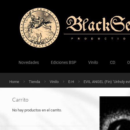
Novedades
Ediciones BSP
Vinilo
CD
O
Home
Tienda
Vinilo
E-H
EVIL ANGEL (Fin) ‘Unholy evi
Carrito
No hay productos en el carrito.