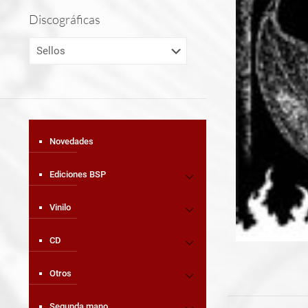
Discográficas
Novedades
Ediciones BSP
Vinilo
CD
Otros
Segunda mano