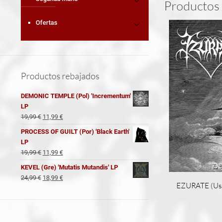
Productos 
Ofertas
Productos rebajados
DEMONIC TEMPLE (Pol) 'Incrementum'
LP
El
El
19,99
€
11,99
€
precio
precio
PROCESS OF GUILT (Por) 'Black Earth'
original
actual
LP
era:
es:
El
El
19,99
€
11,99
€
19,99 €.
11,99 €.
precio
precio
KEVEL (Gre) 'Mutatis Mutandis' LP
original
actual
El
El
24,99
€
18,99
€
era:
es:
EZURATE (Usa
precio
precio
19,99 €.
11,99 €.
original
actual
era:
es:
24,99 €.
18,99 €.