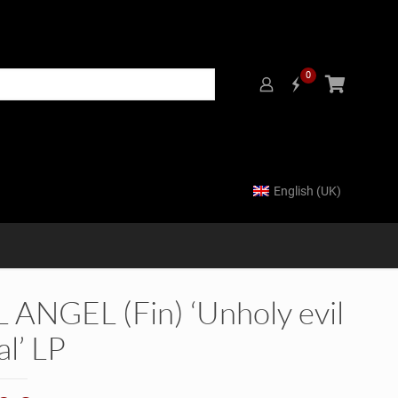
0
English (UK)
 ANGEL (Fin) ‘Unholy evil
l’ LP