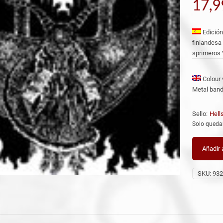
17,
Edición
finlandesa
sprimeros 
Colour 
Metal band
Sello:
Hell
Solo queda
Añadir a
SKU:
932