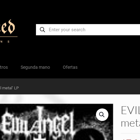
tros
Segunda mano
Ofertas
l metal’ LP
EVIL
meta