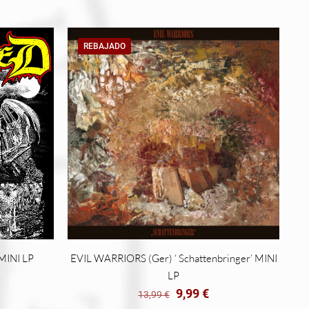
REBAJADO
MINI LP
EVIL WARRIORS (Ger) ‘ Schattenbringer’ MINI
LP
El
El
9,99
€
13,99
€
precio
precio