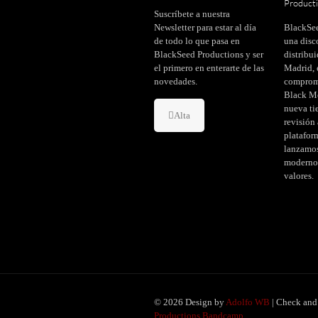
Product
Suscríbete a nuestra
Newsletter para estar al día
BlackSee
de todo lo que pasa en
una disc
BlackSeed Productions y ser
distribu
el primero en enterarte de las
Madrid, 
novedades.
comprome
Black Me
nueva ti
Alta
revisión 
platafor
lanzamo
modernos
valores.
© 2026 Design by
Adolfo WB
| Check and 
Productions Bandcamp.