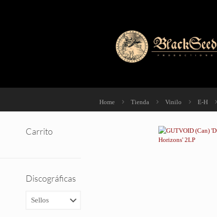
Home
Tienda
Vinilo
E-H
Carrito
Discográficas