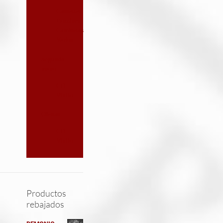
Cassettes
Fanzines
Camisetas
Varios
Segunda
mano
CD
Vinilo
Ofertas
CD
Vinilo
Productos
rebajados