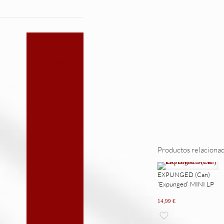
Novedades
Ediciones
BSP
CD
Vinilo
Vinilo
CD
Productos relaciona
A-D
E-H
I-L
EXPUNGED (Can)
M-P
‘Expunged’ MINI LP
Q-T
U-Z
14,99
€
Otros