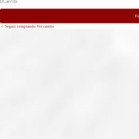
Carrito
Fi
Seguir comprando
Ver carrito