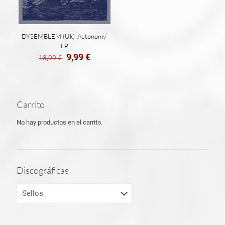
DYSEMBLEM (Uk) ‘Autonomy’
LP
El
El
9,99
€
13,99
€
precio
precio
original
actual
era:
es:
13,99 €.
9,99 €.
Carrito
No hay productos en el carrito.
Discográficas