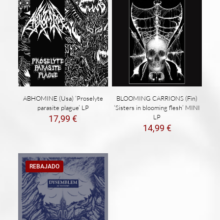
ABHOMINE (Usa) ‘Proselyte
BLOOMING CARRIONS (Fin)
parasite plague’ LP
‘Sisters in blooming flesh’ MINI
LP
17,99
€
14,99
€
REBAJADO