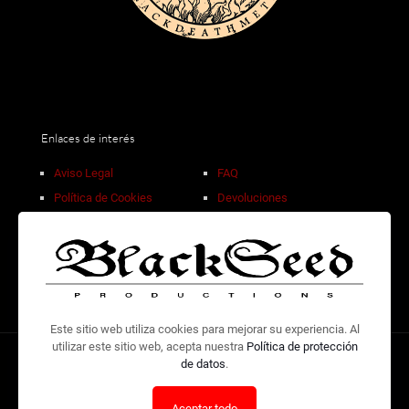
Enlaces de interés
Aviso Legal
FAQ
Política de Cookies
Devoluciones
Privacidad de Datos
Descuentos por volumen
Condiciones de Venta
Contacto
Este sitio web utiliza cookies para mejorar su experiencia. Al
utilizar este sitio web, acepta nuestra
Política de protección
de datos
.
© 2026 Design by
Adolfo WB
| Check and listen to our own
releases at the
BlackSeed Productions Bandcamp.
Aceptar todo