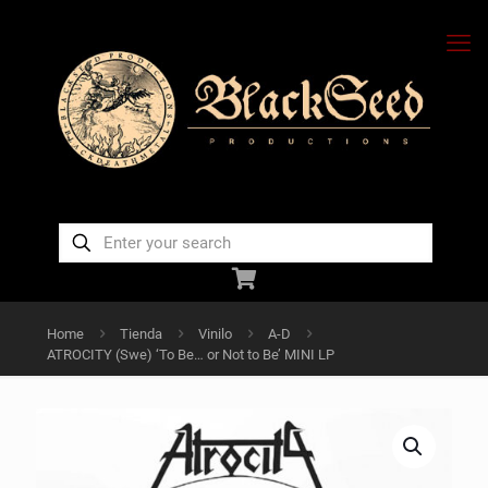
Home
Tienda
Vinilo
A-D
ATROCITY (Swe) ‘To Be… or Not to Be’ MINI LP