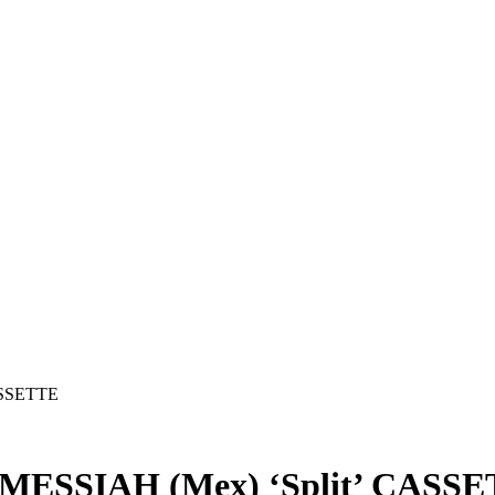
ASSETTE
MESSIAH (Mex) ‘Split’ CASS