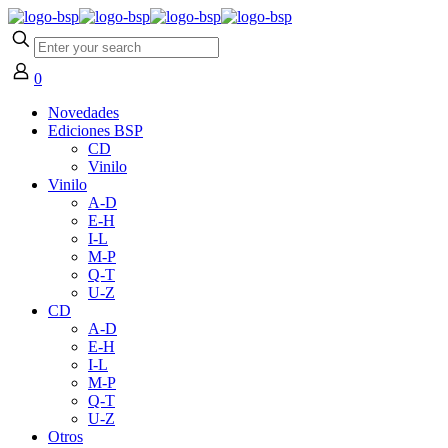
0
Novedades
Ediciones BSP
CD
Vinilo
Vinilo
A-D
E-H
I-L
M-P
Q-T
U-Z
CD
A-D
E-H
I-L
M-P
Q-T
U-Z
Otros