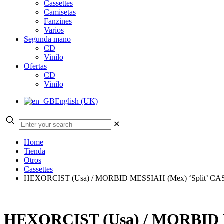
Cassettes
Camisetas
Fanzines
Varios
Segunda mano
CD
Vinilo
Ofertas
CD
Vinilo
English (UK)
✕
Home
Tienda
Otros
Cassettes
HEXORCIST (Usa) / MORBID MESSIAH (Mex) ‘Split’ C
HEXORCIST (Usa) / MORBID 