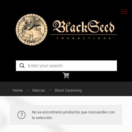
Home
Marcas
Black Ceremony
No se encontraron productos que concuerden con
la selección.