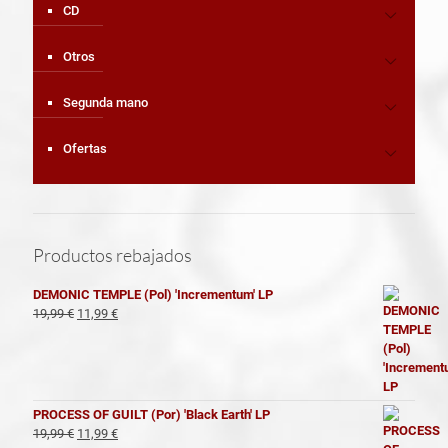
CD
Otros
Segunda mano
Ofertas
Productos rebajados
DEMONIC TEMPLE (Pol) 'Incrementum' LP
El
El
19,99
€
11,99
€
precio
precio
original
actual
era:
es:
19,99 €.
11,99 €.
PROCESS OF GUILT (Por) 'Black Earth' LP
El
El
19,99
€
11,99
€