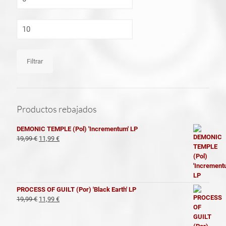
mínimo
Precio
máximo
Filtrar
Productos rebajados
DEMONIC TEMPLE (Pol) 'Incrementum' LP
El
El
19,99
€
11,99
€
precio
precio
original
actual
era:
es:
19,99 €.
11,99 €.
PROCESS OF GUILT (Por) 'Black Earth' LP
El
El
19,99
€
11,99
€
precio
precio
original
actual