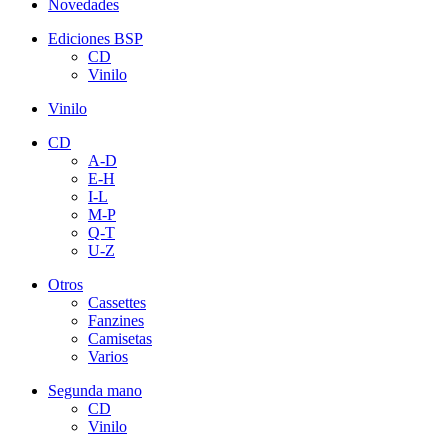
Novedades
Ediciones BSP
CD
Vinilo
Vinilo
CD
A-D
E-H
I-L
M-P
Q-T
U-Z
Otros
Cassettes
Fanzines
Camisetas
Varios
Segunda mano
CD
Vinilo