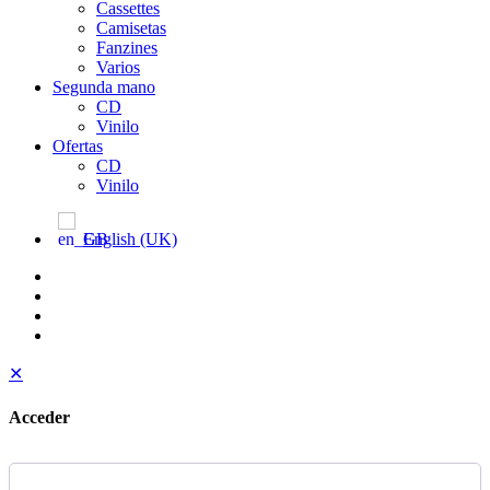
Cassettes
Camisetas
Fanzines
Varios
Segunda mano
CD
Vinilo
Ofertas
CD
Vinilo
English (UK)
✕
Acceder