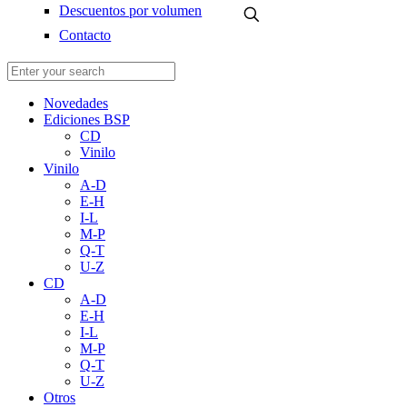
Descuentos por volumen
Contacto
Novedades
Ediciones BSP
CD
Vinilo
Vinilo
A-D
E-H
I-L
M-P
Q-T
U-Z
CD
A-D
E-H
I-L
M-P
Q-T
U-Z
Otros