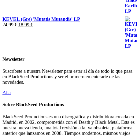
19,99 €.
11,99 €.
KEVEL (Gre) 'Mutatis Mutandis' LP
El
El
24,99
€
18,99
€
precio
precio
original
actual
era:
es:
24,99 €.
18,99 €.
Newsletter
Suscríbete a nuestra Newsletter para estar al día de todo lo que pasa
en BlackSeed Productions y ser el primero en enterarte de las
novedades.
Alta
Sobre BlackSeed Productions
BlackSeed Productions es una discográfica y distribuidora creada en
Madrid, en 2002, comprometida con el Death y Black Metal. Esta es
nuestra nueva tienda, una total revisión a la, ya obsoleta, plataforma
anterior que lanzamos en 2008. Tiempos modernos, mismos viejos