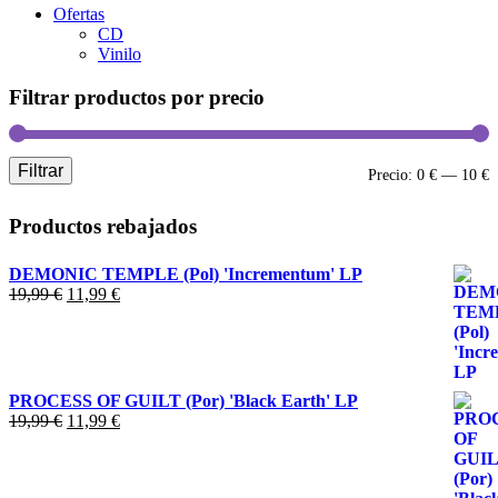
Ofertas
CD
Vinilo
Filtrar productos por precio
Filtrar
P
P
Precio:
0 €
—
10 €
m
m
Productos rebajados
DEMONIC TEMPLE (Pol) 'Incrementum' LP
El
El
19,99
€
11,99
€
precio
precio
original
actual
era:
es:
19,99 €.
11,99 €.
PROCESS OF GUILT (Por) 'Black Earth' LP
El
El
19,99
€
11,99
€
precio
precio
original
actual
era:
es: