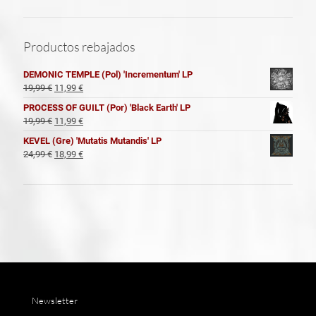
Productos rebajados
DEMONIC TEMPLE (Pol) 'Incrementum' LP
El
El
19,99
€
11,99
€
precio
precio
PROCESS OF GUILT (Por) 'Black Earth' LP
original
actual
El
El
19,99
€
11,99
€
era:
es:
precio
precio
KEVEL (Gre) 'Mutatis Mutandis' LP
19,99 €.
11,99 €.
original
actual
El
El
24,99
€
18,99
€
era:
es:
precio
precio
19,99 €.
11,99 €.
original
actual
era:
es:
24,99 €.
18,99 €.
Newsletter