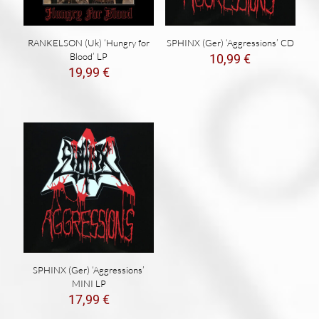
RANKELSON (Uk) ‘Hungry for
SPHINX (Ger) ‘Aggressions’ CD
Blood’ LP
10,99
€
19,99
€
SPHINX (Ger) ‘Aggressions’
MINI LP
17,99
€