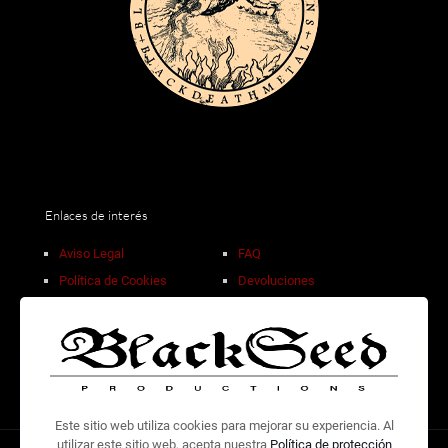
Enlaces de interés
Aviso Legal
FAQ
Política de Cookies
Devoluciones
Privacidad de Datos
Descuentos por volumen
Condiciones de Venta
Contacto
Este sitio web utiliza cookies para mejorar su experiencia. Al
utilizar este sitio web, acepta nuestra
Política de protección