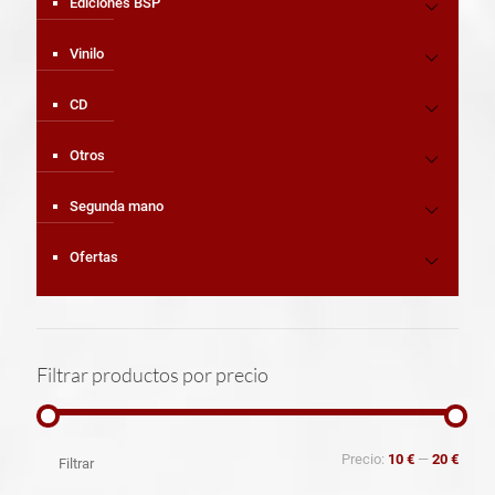
Ediciones BSP
Vinilo
CD
Otros
Segunda mano
Ofertas
Filtrar productos por precio
Precio
Precio
Precio:
10 €
—
20 €
Filtrar
mínimo
máximo