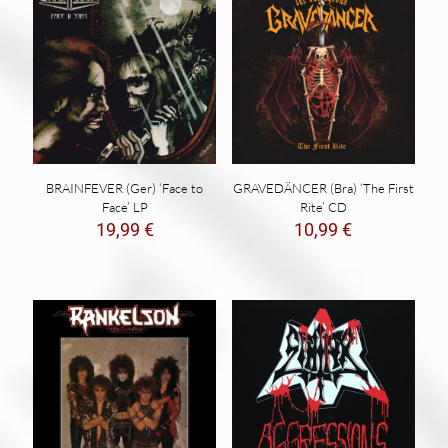
BRAINFEVER (Ger) ‘Face to
GRAVEDÄNCER (Bra) ‘The First
Face’ LP
Rite’ CD
19,99
€
10,99
€