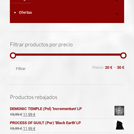
Ofertas
Filtrar productos por precio
Precio
Precio
Precio:
20 €
—
30 €
Filtrar
mínimo
máximo
Productos rebajados
DEMONIC TEMPLE (Pol) 'Incrementum' LP
El
El
19,99
€
11,99
€
precio
precio
PROCESS OF GUILT (Por) 'Black Earth' LP
original
actual
El
El
19,99
€
11,99
€
era:
es:
precio
precio