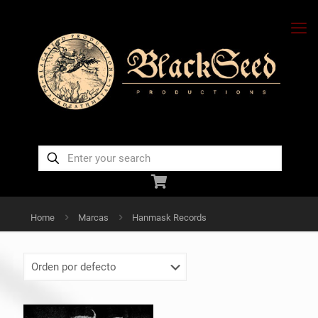
Home
Marcas
Hanmask Records