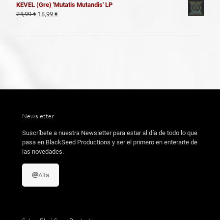
KEVEL (Gre) 'Mutatis Mutandis' LP
19,99 €.
11,99 €.
original
actual
El
El
24,99
€
18,99
€
era:
es:
precio
precio
19,99 €.
11,99 €.
original
actual
era:
es:
24,99 €.
18,99 €.
Newsletter
Suscríbete a nuestra Newsletter para estar al día de todo lo que
pasa en BlackSeed Productions y ser el primero en enterarte de
las novedades.
Alta