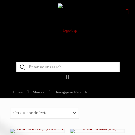
Home
Marcas
Huangquan Records