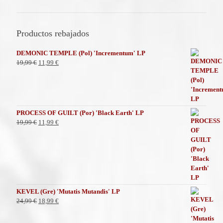
Productos rebajados
DEMONIC TEMPLE (Pol) 'Incrementum' LP
El
El
19,99
€
11,99
€
precio
precio
original
actual
era:
es:
19,99 €.
11,99 €.
PROCESS OF GUILT (Por) 'Black Earth' LP
El
El
19,99
€
11,99
€
precio
precio
original
actual
era:
es:
19,99 €.
11,99 €.
KEVEL (Gre) 'Mutatis Mutandis' LP
El
El
24,99
€
18,99
€
precio
precio
original
actual