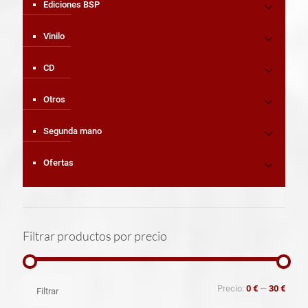
Ediciones BSP
Vinilo
CD
Otros
Segunda mano
Ofertas
Filtrar productos por precio
Precio
Precio
Precio:
0 €
—
30 €
Filtrar
mínimo
máximo