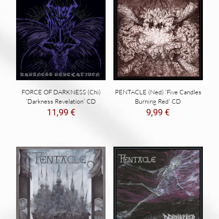
FORCE OF DARKNESS (Chi)
PENTACLE (Ned) ‘Five Candles
‘Darkness Revelation’ CD
Burning Red’ CD
11,99
€
9,99
€