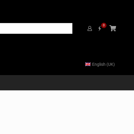
0
English (UK)