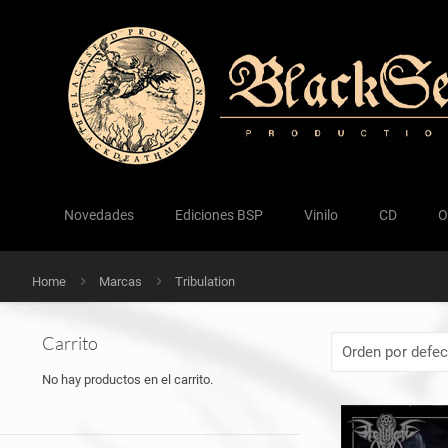
Novedades
Ediciones BSP
Vinilo
CD
O
Home
Marcas
Tribulation
Carrito
No hay productos en el carrito.