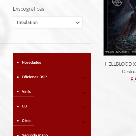
Discográficas
Novedades
HELLBLOOD (Co
Destru
Ediciones BSP
8
Vinilo
CD
Otros
Segunda mano