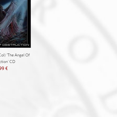
l) ‘The Angel Of
ction’ CD
,99
€