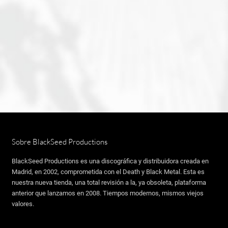
Sobre BlackSeed Productions
BlackSeed Productions es una discográfica y distribuidora creada en
Madrid, en 2002, comprometida con el Death y Black Metal. Esta es
nuestra nueva tienda, una total revisión a la, ya obsoleta, plataforma
anterior que lanzamos en 2008. Tiempos modernos, mismos viejos
valores.