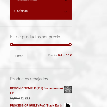
Ofertas
Filtrar productos por precio
Precio
Precio
Precio:
0 €
—
10 €
Filtrar
mínimo
máximo
Productos rebajados
DEMONIC TEMPLE (Pol) 'Incrementum'
LP
El
El
19,99
€
11,99
€
precio
precio
PROCESS OF GUILT (Por) 'Black Earth'