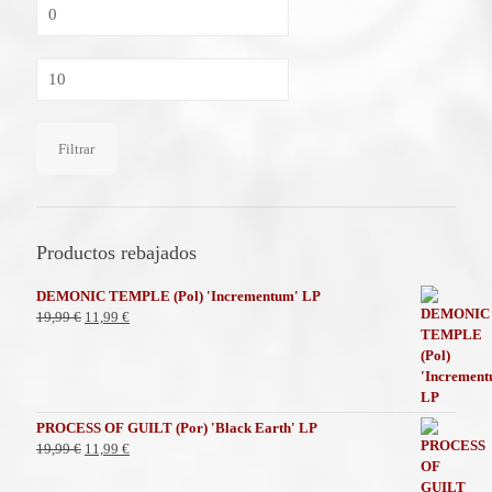
Precio
mínimo
Precio
máximo
Filtrar
Productos rebajados
DEMONIC TEMPLE (Pol) 'Incrementum' LP
El
El
19,99
€
11,99
€
precio
precio
original
actual
era:
es:
19,99 €.
11,99 €.
PROCESS OF GUILT (Por) 'Black Earth' LP
El
El
19,99
€
11,99
€
precio
precio
original
actual