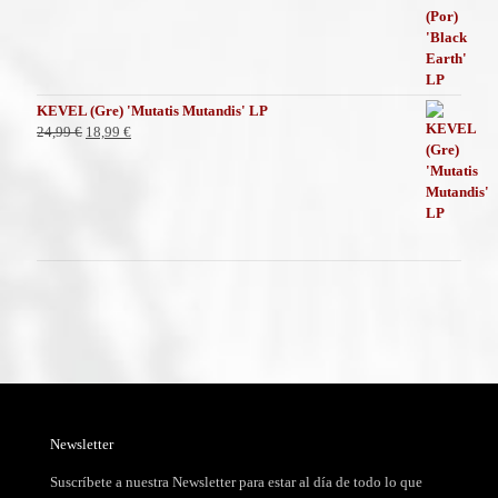
era:
es:
19,99 €.
11,99 €.
KEVEL (Gre) 'Mutatis Mutandis' LP
El
El
24,99
€
18,99
€
precio
precio
original
actual
era:
es:
24,99 €.
18,99 €.
Newsletter
Suscríbete a nuestra Newsletter para estar al día de todo lo que