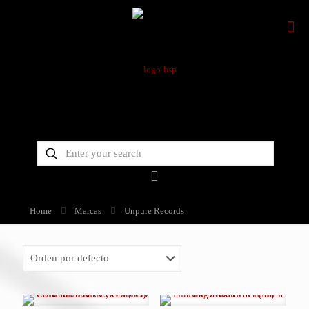
Home
Marcas
Unpure Records