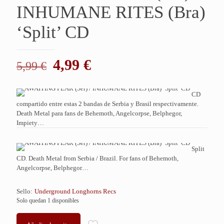
INHUMANE RITES (Bra)
‘Split’ CD
El
El
4,99
€
5,99
€
precio
precio
original
actual
CD
compartido entre estas 2 bandas de Serbia y Brasil respectivamente.
era:
es:
Death Metal para fans de Behemoth, Angelcorpse, Belphegor,
5,99 €.
4,99 €.
Impiety…
Split
CD. Death Metal from Serbia / Brazil. For fans of Behemoth,
Angelcorpse, Belphegor…
Sello:
Underground Longhorns Recs
Solo quedan 1 disponibles