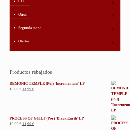
CD
Otros
Segunda mano
Ofertas
Productos rebajados
DEMONIC TEMPLE (Pol) 'Incrementum' LP
El
El
19,99
€
11,99
€
precio
precio
original
actual
era:
es:
19,99 €.
11,99 €.
PROCESS OF GUILT (Por) 'Black Earth' LP
El
El
19,99
€
11,99
€
precio
precio