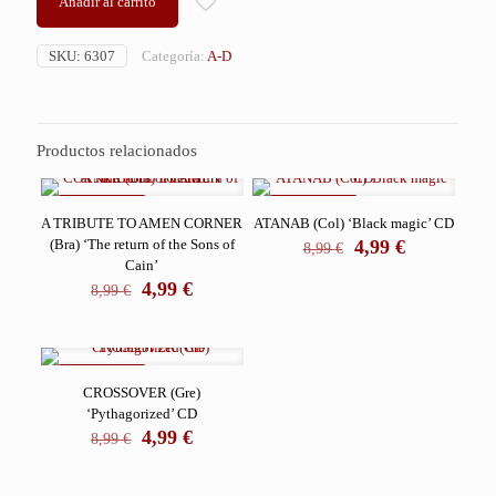
Añadir al carrito
SKU:
6307
Categoría:
A-D
Productos relacionados
REBAJADO
REBAJADO
A TRIBUTE TO AMEN CORNER
ATANAB (Col) ‘Black magic’ CD
El
El
(Bra) ‘The return of the Sons of
4,99
€
8,99
€
precio
precio
Cain’
El
El
original
actual
4,99
€
8,99
€
precio
precio
era:
es:
original
actual
8,99 €.
4,99 €.
era:
es:
8,99 €.
4,99 €.
REBAJADO
CROSSOVER (Gre)
‘Pythagorized’ CD
El
El
4,99
€
8,99
€
precio
precio
original
actual