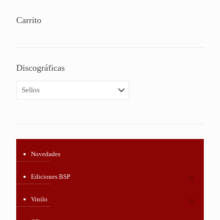
era:
es:
8,99 €.
4,99 €.
Carrito
Discográficas
Novedades
Ediciones BSP
Vinilo