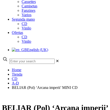
Cassettes
Camisetas
Fanzines
Varios
Segunda mano
CD
Vinilo
Ofertas
CD
Vinilo
English (UK)
✕
Home
Tienda
CD
A-D
BELIAR (Pol) ‘Arcana imperii’ MINI CD
BELIAR (Pol) ‘Arcana imperii’