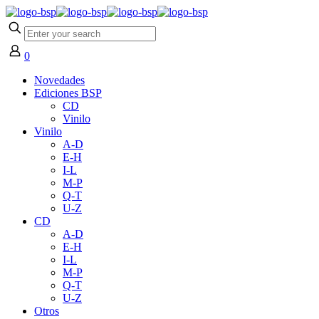
0
Novedades
Ediciones BSP
CD
Vinilo
Vinilo
A-D
E-H
I-L
M-P
Q-T
U-Z
CD
A-D
E-H
I-L
M-P
Q-T
U-Z
Otros