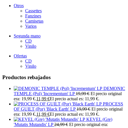
Otros
Cassettes
Fanzines
Camisetas
Varios
Segunda mano
CD
Vinilo
Ofertas
CD
Vinilo
Productos rebajados
DEMONIC
TEMPLE (Pol) 'Incrementum' LP
19,99
€
El precio original
era: 19,99 €.
11,99
€
El precio actual es: 11,99 €.
PROCESS
OF GUILT (Por) 'Black Earth' LP
19,99
€
El precio original
era: 19,99 €.
11,99
€
El precio actual es: 11,99 €.
KEVEL (Gre)
'Mutatis Mutandis' LP
24,99
€
El precio original era: