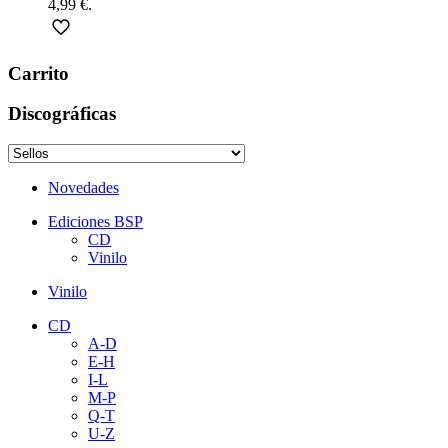
4,99 €.
Carrito
Discográficas
Novedades
Ediciones BSP
CD
Vinilo
Vinilo
CD
A-D
E-H
I-L
M-P
Q-T
U-Z