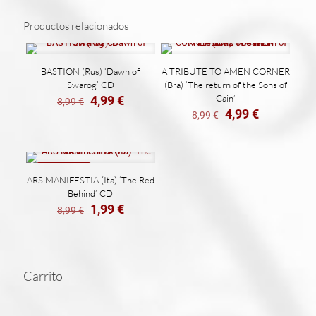
Productos relacionados
REBAJADO
REBAJADO
BASTION (Rus) ‘Dawn of
A TRIBUTE TO AMEN CORNER
Swarog’ CD
(Bra) ‘The return of the Sons of
El
El
Cain’
4,99
€
8,99
€
precio
precio
El
El
4,99
€
8,99
€
original
actual
precio
precio
era:
es:
original
actual
8,99 €.
4,99 €.
era:
es:
8,99 €.
4,99 €.
REBAJADO
ARS MANIFESTIA (Ita) ‘The Red
Behind’ CD
El
El
1,99
€
8,99
€
precio
precio
original
actual
era:
es:
8,99 €.
1,99 €.
Carrito