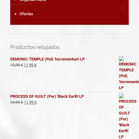
Ofertas
Productos rebajados
DEMONIC TEMPLE (Pol) 'Incrementum' LP
El
El
19,99
€
11,99
€
precio
precio
original
actual
era:
es:
19,99 €.
11,99 €.
PROCESS OF GUILT (Por) 'Black Earth' LP
El
El
19,99
€
11,99
€
precio
precio
original
actual
era:
es:
19,99 €.
11,99 €.