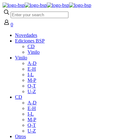
0
Novedades
Ediciones BSP
CD
Vinilo
Vinilo
A-D
E-H
I-L
M-P
Q-T
U-Z
CD
A-D
E-H
I-L
M-P
Q-T
U-Z
Otros