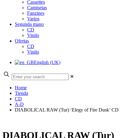
Cassettes
Camisetas
Fanzines
Varios
Segunda mano
CD
Vinilo
Ofertas
CD
Vinilo
English (UK)
✕
Home
Tienda
CD
A-D
DIABOLICAL RAW (Tur) ‘Elegy of Fire Dusk’ CD
DIABOLICAL RAW (Tur)