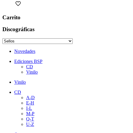
Carrito
Discográficas
Novedades
Ediciones BSP
CD
Vinilo
Vinilo
CD
A-D
E-H
I-L
M-P
Q-T
U-Z