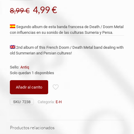
El
El
4,99
€
8,99
€
precio
precio
original
actual
Segundo album de esta banda francesa de Death / Doom Metal
con influencias en su sonido de las culturas Sumeria y Persa.
era:
es:
8,99 €.
4,99 €.
2nd album of this French Doom / Death Metal band dealing with
old Summerian and Persian cultures!
Sello:
Antiq
Solo quedan 1 disponibles
Añadir al carrito
SKU:
7238
Categoría:
E-H
Productos relacionados