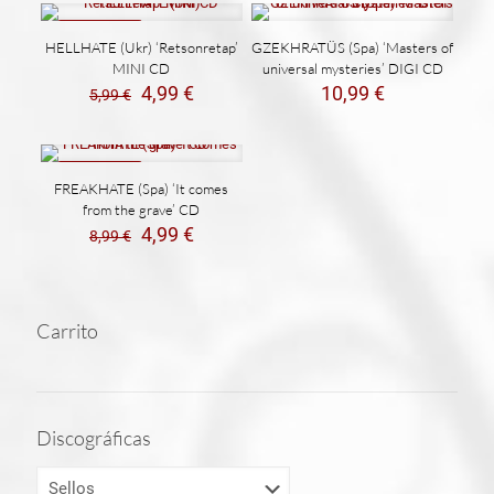
REBAJADO
HELLHATE (Ukr) ‘Retsonretap’
GZEKHRATÜS (Spa) ‘Masters of
MINI CD
universal mysteries’ DIGI CD
El
El
4,99
€
10,99
€
5,99
€
precio
precio
original
actual
era:
es:
5,99 €.
4,99 €.
REBAJADO
FREAKHATE (Spa) ‘It comes
from the grave’ CD
El
El
4,99
€
8,99
€
precio
precio
original
actual
era:
es:
8,99 €.
4,99 €.
Carrito
Discográficas