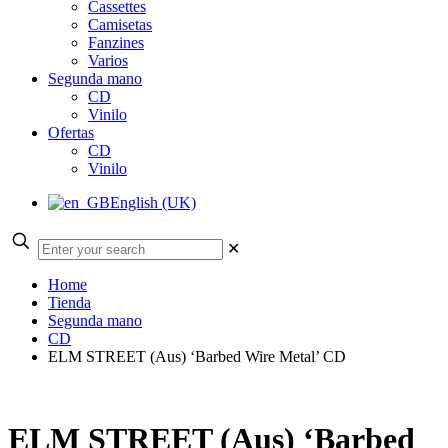
Cassettes
Camisetas
Fanzines
Varios
Segunda mano
CD
Vinilo
Ofertas
CD
Vinilo
English (UK)
✕
Home
Tienda
Segunda mano
CD
ELM STREET (Aus) ‘Barbed Wire Metal’ CD
ELM STREET (Aus) ‘Barbed