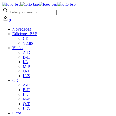
0
Novedades
Ediciones BSP
CD
Vinilo
Vinilo
A-D
E-H
I-L
M-P
Q-T
U-Z
CD
A-D
E-H
I-L
M-P
Q-T
U-Z
Otros