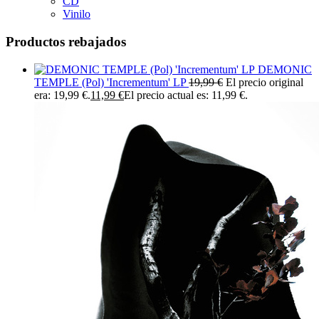
CD
Vinilo
Productos rebajados
DEMONIC
TEMPLE (Pol) 'Incrementum' LP
19,99
€
El precio original
era: 19,99 €.
11,99
€
El precio actual es: 11,99 €.