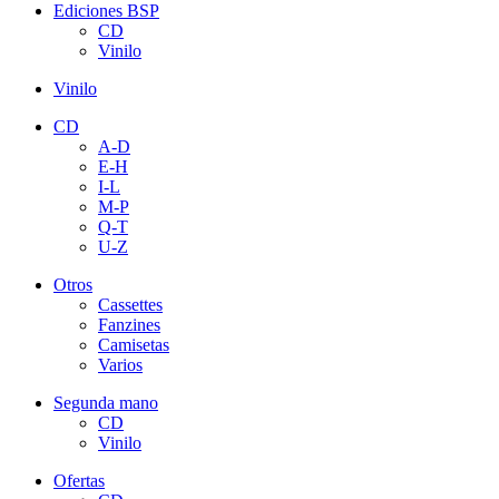
Ediciones BSP
CD
Vinilo
Vinilo
CD
A-D
E-H
I-L
M-P
Q-T
U-Z
Otros
Cassettes
Fanzines
Camisetas
Varios
Segunda mano
CD
Vinilo
Ofertas