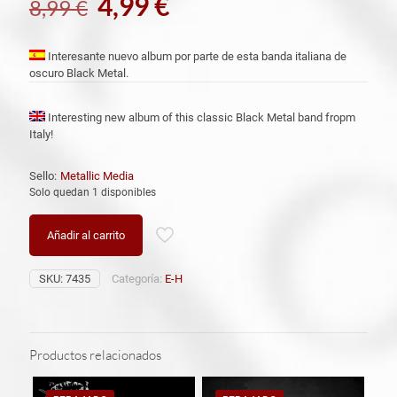
El
El
4,99
€
8,99
€
precio
precio
original
actual
Interesante nuevo album por parte de esta banda italiana de
oscuro Black Metal.
era:
es:
8,99 €.
4,99 €.
Interesting new album of this classic Black Metal band fropm
Italy!
Sello:
Metallic Media
Solo quedan 1 disponibles
Añadir al carrito
SKU:
7435
Categoría:
E-H
Productos relacionados