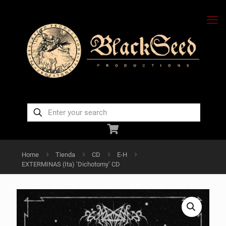
Home
Tienda
CD
E-H
EXTERMINAS (Ita) ‘Dichotomy’ CD