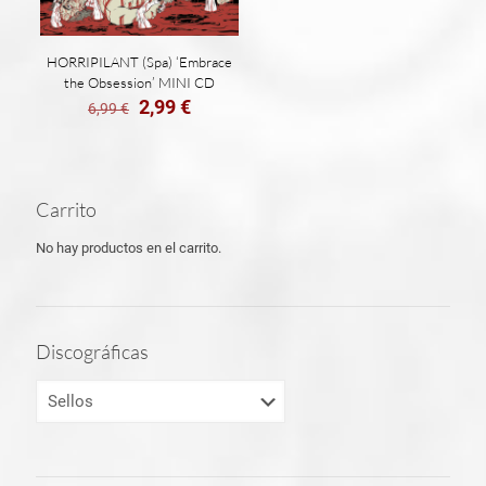
HORRIPILANT (Spa) ‘Embrace
the Obsession’ MINI CD
El
El
2,99
€
6,99
€
precio
precio
original
actual
era:
es:
6,99 €.
2,99 €.
Carrito
No hay productos en el carrito.
Discográficas