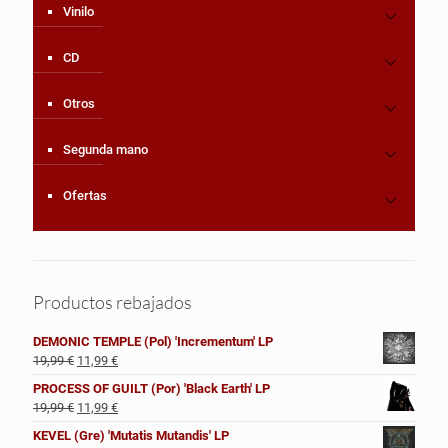
Vinilo
CD
Otros
Segunda mano
Ofertas
Productos rebajados
DEMONIC TEMPLE (Pol) 'Incrementum' LP
El
El
19,99
€
11,99
€
precio
precio
PROCESS OF GUILT (Por) 'Black Earth' LP
original
actual
El
El
19,99
€
11,99
€
era:
es:
precio
precio
KEVEL (Gre) 'Mutatis Mutandis' LP
19,99 €.
11,99 €.
original
actual