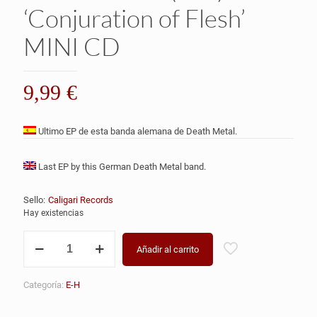
‘Conjuration of Flesh’
MINI CD
9,99
€
Ultimo EP de esta banda alemana de Death Metal.
Last EP by this German Death Metal band.
Sello:
Caligari Records
Hay existencias
EYEMASTER
Añadir al carrito
(Ger)
'Conjuration
of
Categoría:
E-H
Flesh'
MINI