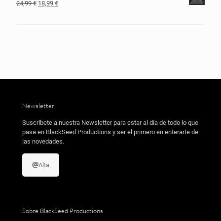
El
El
24,99
€
18,99
€
era:
es:
precio
precio
19,99 €.
11,99 €.
original
actual
era:
es:
24,99 €.
18,99 €.
Newsletter
Suscríbete a nuestra Newsletter para estar al día de todo lo que
pasa en BlackSeed Productions y ser el primero en enterarte de
las novedades.
Alta
Sobre BlackSeed Productions