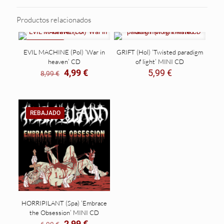
CD
cantidad
Productos relacionados
REBAJADO
EVIL MACHINE (Pol) ‘War in
GRIFT (Hol) ‘Twisted paradigm
heaven’ CD
of light’ MINI CD
El
El
4,99
€
5,99
€
8,99
€
precio
precio
original
actual
era:
es:
8,99 €.
4,99 €.
REBAJADO
HORRIPILANT (Spa) ‘Embrace
the Obsession’ MINI CD
El
El
2,99
€