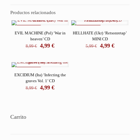
cantidad
Productos relacionados
REBAJADO
REBAJADO
EVIL MACHINE (Pol) ‘War in
HELLHATE (Ukr) ‘Retsonretap’
heaven’ CD
MINI CD
El
El
El
El
4,99
€
4,99
€
8,99
€
5,99
€
precio
precio
precio
precio
original
actual
original
actual
era:
es:
era:
es:
8,99 €.
4,99 €.
5,99 €.
4,99 €.
REBAJADO
EXCIDIUM (Ita) ‘Infecting the
graves Vol. 1’ CD
El
El
4,99
€
8,99
€
precio
precio
original
actual
era:
es:
8,99 €.
4,99 €.
Carrito