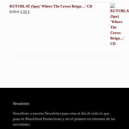
9,99 €.
5,99 €.
KUTURLAT (Spa) 'Where The Crows Reign…' CD
El
El
8,99
€
4,99
€
precio
precio
original
actual
era:
es:
8,99 €.
4,99 €.
Newsletter
Suscríbete a nuestra Newsletter para estar al día de todo lo que
pasa en BlackSeed Productions y ser el primero en enterarte de las
novedades.