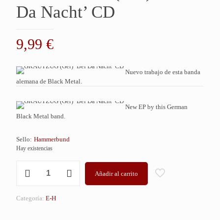
Da Nacht’ CD
9,99
€
Nuevo trabajo de esta banda
alemana de Black Metal.
New EP by this German
Black Metal band.
Sello:
Hammerbund
Hay existencias
GRAUTZUG
Añadir al carrito
(Ger)
'Bei
Da
Categoría:
E-H
Nacht'
CD