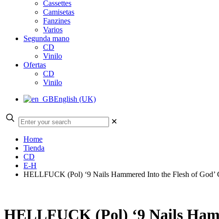
Cassettes
Camisetas
Fanzines
Varios
Segunda mano
CD
Vinilo
Ofertas
CD
Vinilo
English (UK)
✕
Home
Tienda
CD
E-H
HELLFUCK (Pol) ‘9 Nails Hammered Into the Flesh of God’
HELLFUCK (Pol) ‘9 Nails Hamm