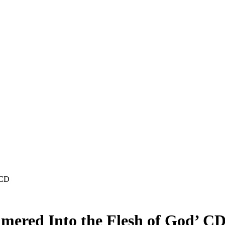
 CD
ered Into the Flesh of God’ C