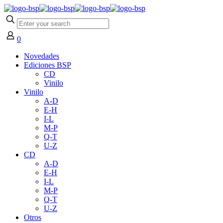
0
Novedades
Ediciones BSP
CD
Vinilo
Vinilo
A-D
E-H
I-L
M-P
Q-T
U-Z
CD
A-D
E-H
I-L
M-P
Q-T
U-Z
Otros