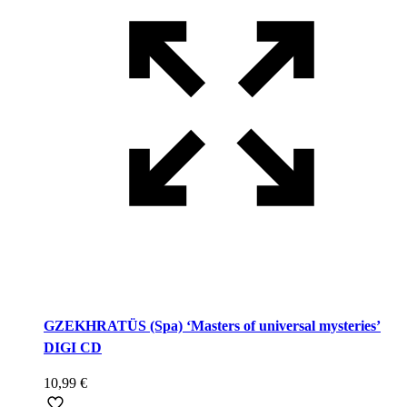
GZEKHRATÜS (Spa) ‘Masters of universal mysteries’
DIGI CD
10,99
€