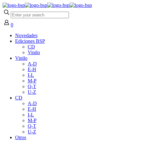
0
Novedades
Ediciones BSP
CD
Vinilo
Vinilo
A-D
E-H
I-L
M-P
Q-T
U-Z
CD
A-D
E-H
I-L
M-P
Q-T
U-Z
Otros