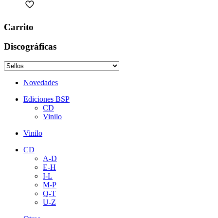
Carrito
Discográficas
Novedades
Ediciones BSP
CD
Vinilo
Vinilo
CD
A-D
E-H
I-L
M-P
Q-T
U-Z