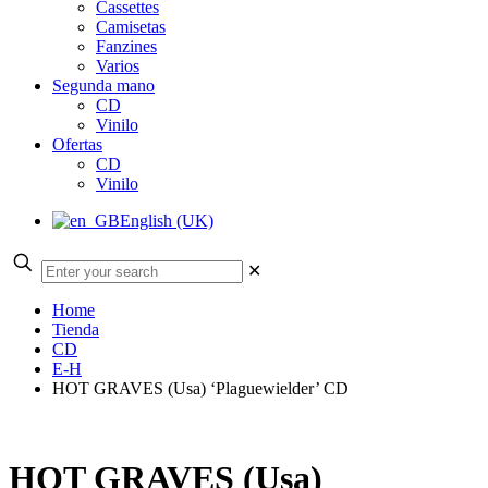
Cassettes
Camisetas
Fanzines
Varios
Segunda mano
CD
Vinilo
Ofertas
CD
Vinilo
English (UK)
✕
Home
Tienda
CD
E-H
HOT GRAVES (Usa) ‘Plaguewielder’ CD
HOT GRAVES (Usa)