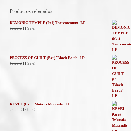
Productos rebajados
DEMONIC TEMPLE (Pol) 'Incrementum' LP
El
El
19,99
€
11,99
€
precio
precio
original
actual
era:
es:
19,99 €.
11,99 €.
PROCESS OF GUILT (Por) 'Black Earth' LP
El
El
19,99
€
11,99
€
precio
precio
original
actual
era:
es:
19,99 €.
11,99 €.
KEVEL (Gre) 'Mutatis Mutandis' LP
El
El
24,99
€
18,99
€
precio
precio
original
actual
era:
es: