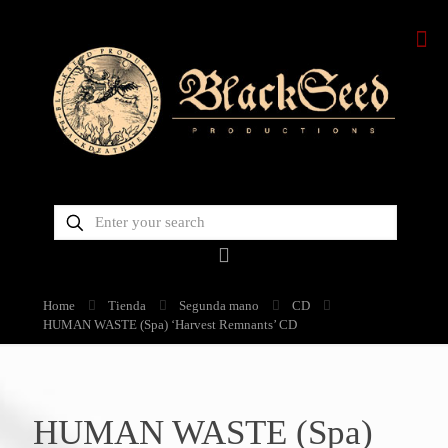
Home
Tienda
Segunda mano
CD
HUMAN WASTE (Spa) ‘Harvest Remnants’ CD
HUMAN WASTE (Spa)