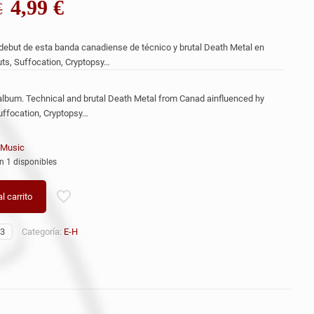
El
El
4,99
€
€
precio
precio
original
actual
ebut de esta banda canadiense de técnico y brutal Death Metal en
era:
es:
ts, Suffocation, Cryptopsy…
8,99 €.
4,99 €.
lbum. Technical and brutal Death Metal from Canad ainfluenced hy
uffocation, Cryptopsy…
 Music
n 1 disponibles
l carrito
3
Categoría:
E-H