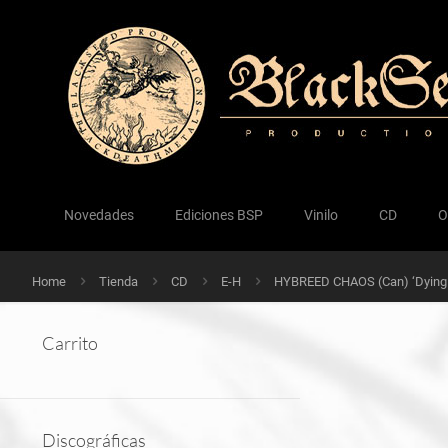
Novedades
Ediciones BSP
Vinilo
CD
O
Home
Tienda
CD
E-H
HYBREED CHAOS (Can) ‘Dying
Carrito
Discográficas