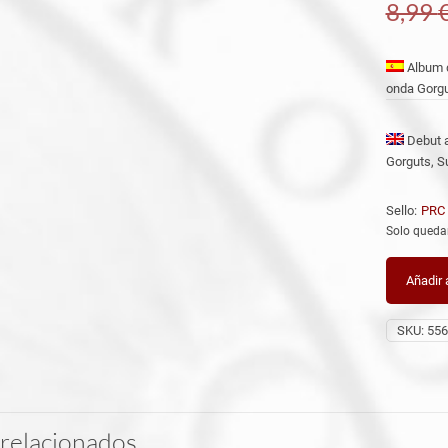
8,99
Album d
onda Gorgu
Debut a
Gorguts, S
Sello:
PRC
Solo queda
Añadir a
SKU:
556
relacionados