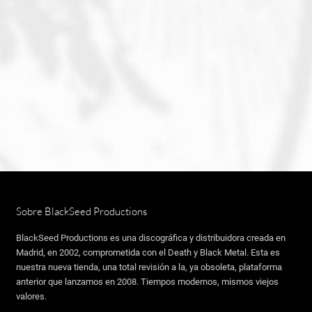
Sobre BlackSeed Productions
BlackSeed Productions es una discográfica y distribuidora creada en
Madrid, en 2002, comprometida con el Death y Black Metal. Esta es
nuestra nueva tienda, una total revisión a la, ya obsoleta, plataforma
anterior que lanzamos en 2008. Tiempos modernos, mismos viejos
valores.