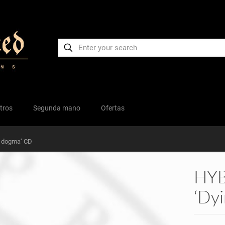
tros
Segunda mano
Ofertas
 dogma’ CD
HYB
‘Dy