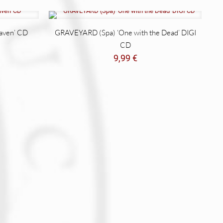
aven’ CD
GRAVEYARD (Spa) ‘One with the Dead’ DIGI
CD
cio
9,99
€
ual
9 €.