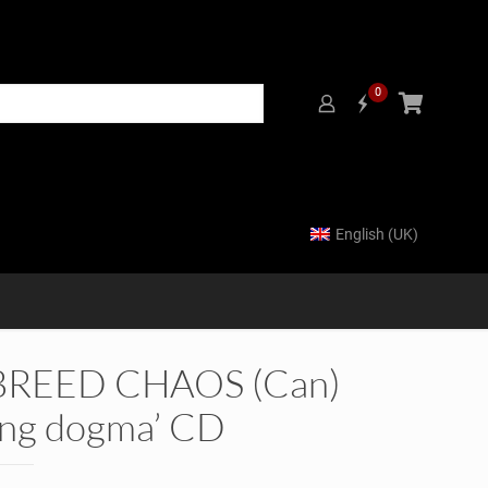
0
English (UK)
REED CHAOS (Can)
ing dogma’ CD