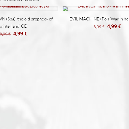
REBAJADO
(Spa) ‘the old prophecy of
EVIL MACHINE (Pol) ‘War in he
El
El
winterland’ CD
4,99
€
8,99
€
precio
pre
El
El
4,99
€
8,99
€
original
act
precio
precio
era:
es:
original
actual
8,99 €.
4,9
era:
es:
8,99 €.
4,99 €.