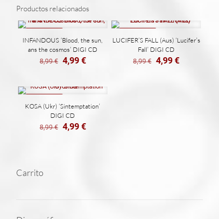
Productos relacionados
DIGI
CD
cantidad
REBAJADO
REBAJADO
INFANDOUS ‘Blood, the sun,
LUCIFER’S FALL (Aus) ‘Lucifer’s
ans the cosmos’ DIGI CD
Fall’ DIGI CD
El
El
El
El
4,99
€
4,99
€
8,99
€
8,99
€
precio
precio
precio
precio
original
actual
original
actual
era:
es:
era:
es:
8,99 €.
4,99 €.
8,99 €.
4,99 €.
REBAJADO
KOSA (Ukr) ‘Sintemptation’
DIGI CD
El
El
4,99
€
8,99
€
precio
precio
original
actual
era:
es:
8,99 €.
4,99 €.
Carrito