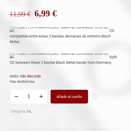
El
El
6,99
€
11,99
€
precio
precio
original
actual
CD
compartido entre estas 2 bandas alemanas de extremo Black
era:
es:
Metal.
11,99 €.
6,99 €.
Split
CD between these 3 bestial Black Metal bands from Germany.
Sello:
Ván Records
Hay existencias
I
Añadir al carrito
I
(Ger)
/
Categoría:
I-L
LIHHAMON
(Ger)
'Miasmal
Coronation'