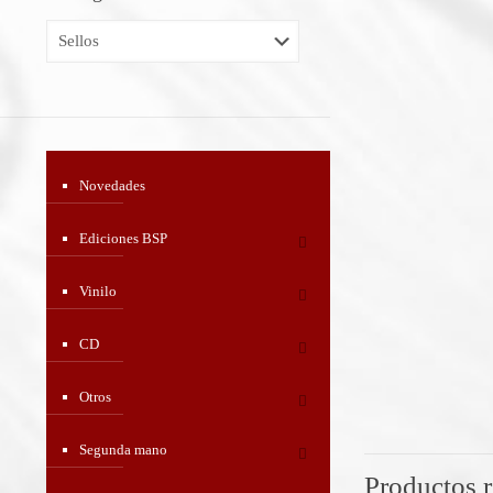
Novedades
Ediciones BSP
Vinilo
CD
Otros
Segunda mano
Productos 