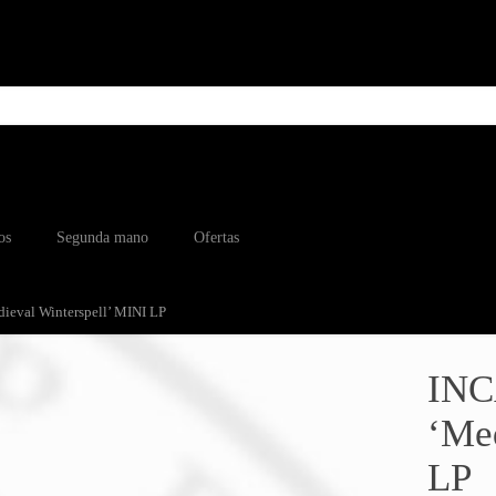
os
Segunda mano
Ofertas
eval Winterspell’ MINI LP
INC
‘Med
LP