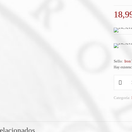
18,9
Sello:
Iron
Hay existenc
INCANTO
LUNARE
(Ita)
'Medieval
Categoría:
Winterspell
MINI
LP
cantidad
relacionados