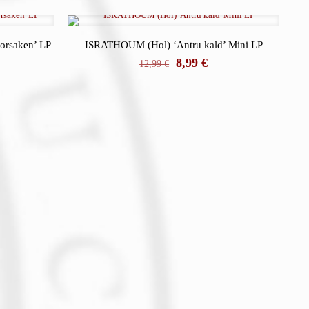
REBAJADO
orsaken’ LP
ISRATHOUM (Hol) ‘Antru kald’ Mini LP
El
El
8,99
€
12,99
€
precio
precio
original
actual
era:
es:
12,99 €.
8,99 €.