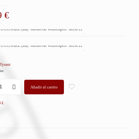
9
€
.
.
 Tyrant
ias
Añadir al carrito
I-L
'