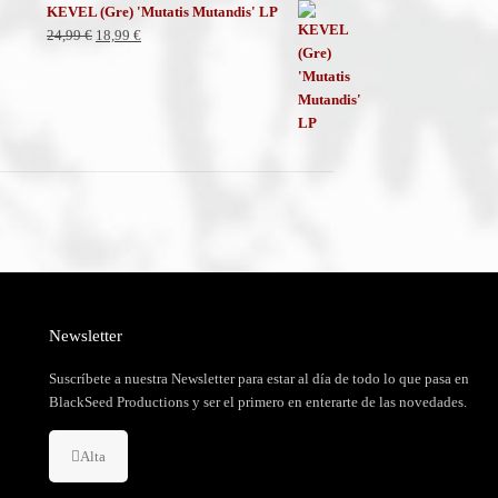
KEVEL (Gre) 'Mutatis Mutandis' LP
El
El
24,99
€
18,99
€
precio
precio
original
actual
era:
es:
24,99 €.
18,99 €.
Newsletter
Suscríbete a nuestra Newsletter para estar al día de todo lo que pasa en
BlackSeed Productions y ser el primero en enterarte de las novedades.
Alta