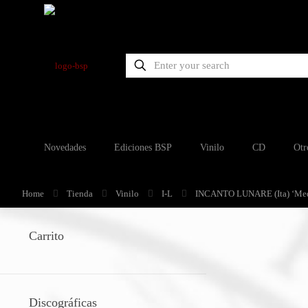
Novedades
Ediciones BSP
Vinilo
CD
Otr
Home
Tienda
Vinilo
I-L
INCANTO LUNARE (Ita) ‘Medi
Carrito
Discográficas