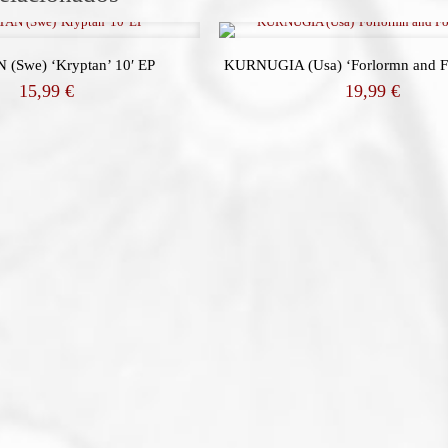
(Swe) ‘Kryptan’ 10′ EP
KURNUGIA (Usa) ‘Forlormn and F
15,99
€
19,99
€