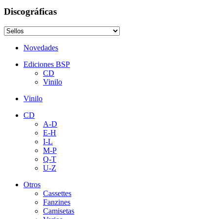
Discográficas
Novedades
Ediciones BSP
CD
Vinilo
Vinilo
CD
A-D
E-H
I-L
M-P
Q-T
U-Z
Otros
Cassettes
Fanzines
Camisetas