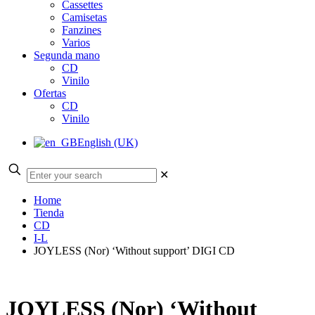
Cassettes
Camisetas
Fanzines
Varios
Segunda mano
CD
Vinilo
Ofertas
CD
Vinilo
English (UK)
✕
Home
Tienda
CD
I-L
JOYLESS (Nor) ‘Without support’ DIGI CD
JOYLESS (Nor) ‘Without