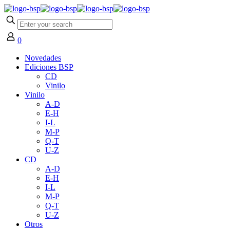
0
Novedades
Ediciones BSP
CD
Vinilo
Vinilo
A-D
E-H
I-L
M-P
Q-T
U-Z
CD
A-D
E-H
I-L
M-P
Q-T
U-Z
Otros