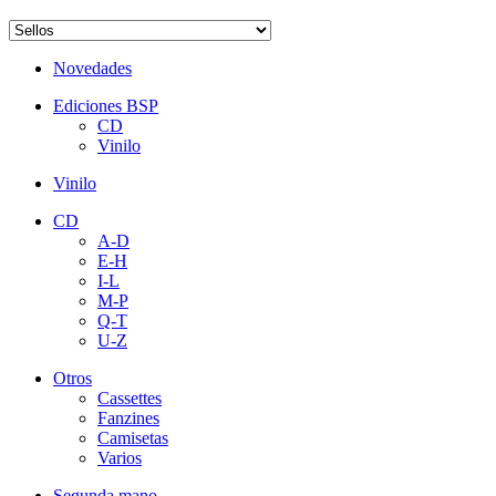
Novedades
Ediciones BSP
CD
Vinilo
Vinilo
CD
A-D
E-H
I-L
M-P
Q-T
U-Z
Otros
Cassettes
Fanzines
Camisetas
Varios
Segunda mano