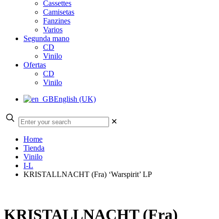
Cassettes
Camisetas
Fanzines
Varios
Segunda mano
CD
Vinilo
Ofertas
CD
Vinilo
English (UK)
✕
Home
Tienda
Vinilo
I-L
KRISTALLNACHT (Fra) ‘Warspirit’ LP
KRISTALLNACHT (Fra)