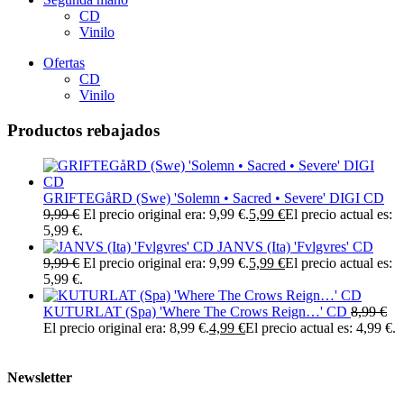
CD
Vinilo
Ofertas
CD
Vinilo
Productos rebajados
GRIFTEGåRD (Swe) 'Solemn • Sacred • Severe' DIGI CD
9,99
€
El precio original era: 9,99 €.
5,99
€
El precio actual es:
5,99 €.
JANVS (Ita) 'Fvlgvres' CD
9,99
€
El precio original era: 9,99 €.
5,99
€
El precio actual es:
5,99 €.
KUTURLAT (Spa) 'Where The Crows Reign…' CD
8,99
€
El precio original era: 8,99 €.
4,99
€
El precio actual es: 4,99 €.
Newsletter