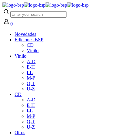
0
Novedades
Ediciones BSP
CD
Vinilo
Vinilo
A-D
E-H
I-L
M-P
Q-T
U-Z
CD
A-D
E-H
I-L
M-P
Q-T
U-Z
Otros