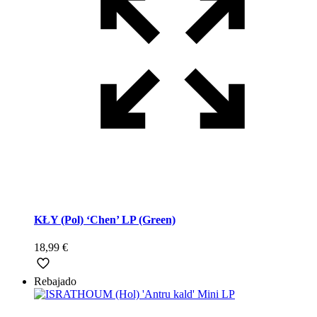
KŁY (Pol) ‘Chen’ LP (Green)
18,99
€
Rebajado