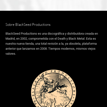
era:
es:
original
act
5,99 €.
1,99 €.
era:
es:
5,99 €.
4,9
Sobre BlackSeed Productions
BlackSeed Productions es una discográfica y distribuidora creada en
Madrid, en 2002, comprometida con el Death y Black Metal. Esta es
nuestra nueva tienda, una total revisión a la, ya obsoleta, plataforma
anterior que lanzamos en 2008. Tiempos modernos, mismos viejos
valores.