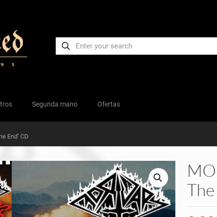
tros
Segunda mano
Ofertas
he End’ CD
MOR
The