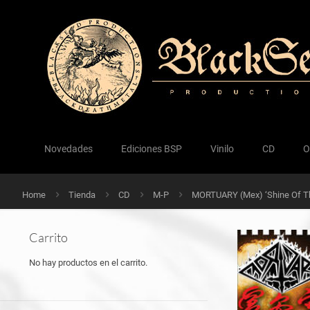
Novedades
Ediciones BSP
Vinilo
CD
O
Home
Tienda
CD
M-P
MORTUARY (Mex) ‘Shine Of T
Carrito
No hay productos en el carrito.