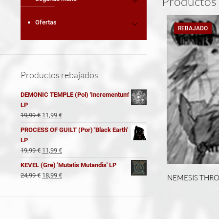
Productos 
Ofertas
REBAJADO
Productos rebajados
DEMONIC TEMPLE (Pol) 'Incrementum'
LP
El
El
19,99
€
11,99
€
precio
precio
PROCESS OF GUILT (Por) 'Black Earth'
original
actual
LP
era:
es:
El
El
19,99
€
11,99
€
19,99 €.
11,99 €.
precio
precio
KEVEL (Gre) 'Mutatis Mutandis' LP
original
actual
El
El
24,99
€
18,99
€
NEMESIS THRONE
era:
es:
precio
precio
19,99 €.
11,99 €.
original
actual
era:
es:
24,99 €.
18,99 €.