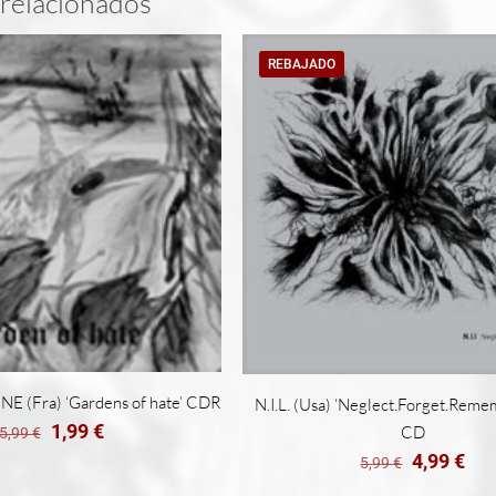
relacionados
REBAJADO
 (Fra) ‘Gardens of hate’ CDR
N.I.L. (Usa) ‘Neglect.Forget.Rem
El
El
1,99
€
CD
5,99
€
precio
precio
El
El
4,99
€
5,99
€
original
actual
precio
pre