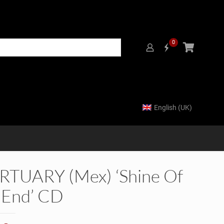
0
English (UK)
TUARY (Mex) ‘Shine Of
 End’ CD