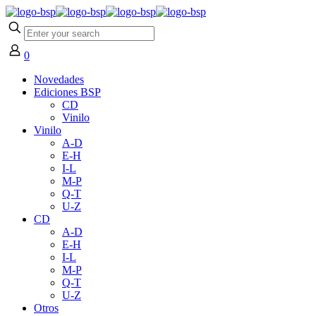
0
Novedades
Ediciones BSP
CD
Vinilo
Vinilo
A-D
E-H
I-L
M-P
Q-T
U-Z
CD
A-D
E-H
I-L
M-P
Q-T
U-Z
Otros