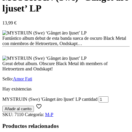
ljuset’ LP
13,99
€
Fantástico album debut de esta banda sueca de oscuro Black Metal
con miembros de Hetroertzen, Ondskapt…
Great debut album. Obscure Black Metal ith members of
Hetroertzen and Ondskapt!
Sello:
Amor Fati
Hay existencias
MYSTRUIN (Swe) 'Gånget äro ljuset' LP cantidad
Añadir al carrito
SKU:
7110
Categoría:
M-P
Productos relacionados