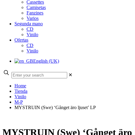
Cassettes
Camisetas
Fanzines
Varios
Segunda mano
CD
Vinilo
Ofertas
CD
Vinilo
English (UK)
✕
Home
Tienda
Vinilo
M-P
MYSTRUIN (Swe) ‘Gånget äro ljuset’ LP
MYSTRUIN (Swe) ‘Gånget äro