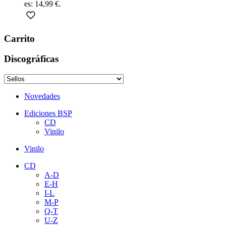
es: 14,99 €.
Carrito
Discográficas
Novedades
Ediciones BSP
CD
Vinilo
Vinilo
CD
A-D
E-H
I-L
M-P
Q-T
U-Z