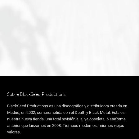
Sobre BlackSeed Productions
BlackSeed Productions es una discográfica y distribuidora creada en
Madrid, en 2002, comprometida con el Death y Black Metal. Esta es
nuestra nueva tienda, una total revisión a la, ya obsoleta, plataforma
anterior que lanzamos en 2008. Tiempos modernos, mismos viejos
valores.