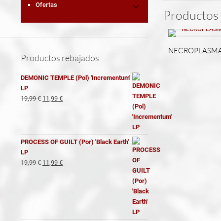
Ofertas
Productos 
NECROPLASMA (S
Productos rebajados
DEMONIC TEMPLE (Pol) 'Incrementum'
LP
El
El
19,99
€
11,99
€
precio
precio
original
actual
era:
es:
19,99 €.
11,99 €.
PROCESS OF GUILT (Por) 'Black Earth'
LP
El
El
19,99
€
11,99
€
precio
precio
original
actual
era:
es:
19,99 €.
11,99 €.