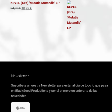
KEVEL (Gre) 'Mutatis Mutandis' LP
El
El
24,99
€
18,99
€
precio
precio
original
actual
era:
es:
24,99 €.
18,99 €.
Newsletter
Suscríbete a nuestra Newsletter para estar al día de todo lo que pasa
en BlackSeed Productions y ser el primero en enterarte de las
novedades.
Alta