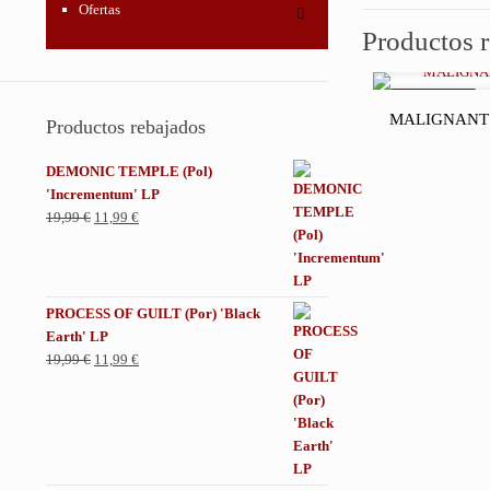
Ofertas
Productos 
REBAJADO
MALIGNANT E
Productos rebajados
DEMONIC TEMPLE (Pol)
'Incrementum' LP
El
El
19,99
€
11,99
€
precio
precio
original
actual
era:
es:
19,99 €.
11,99 €.
PROCESS OF GUILT (Por) 'Black
Earth' LP
El
El
19,99
€
11,99
€
precio
precio
original
actual
era:
es:
19,99 €.
11,99 €.