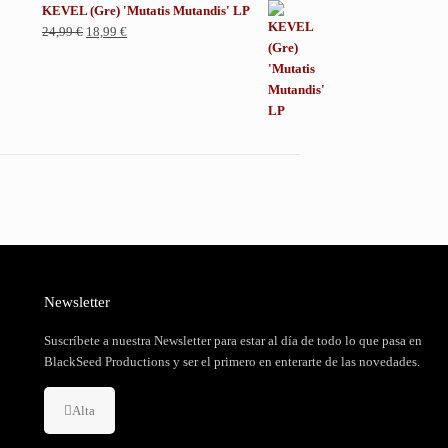
KEVEL (Gre) 'Mutatis Mutandis' LP
El
El
24,99
€
18,99
€
precio
precio
original
actual
era:
es:
24,99 €.
18,99 €.
Newsletter
Suscríbete a nuestra Newsletter para estar al día de todo lo que pasa en
BlackSeed Productions y ser el primero en enterarte de las novedades.
Alta