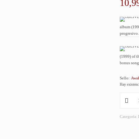
10,9
album (1999
progresivo.
(1999) of t
bonus song
Sello:
Awak
Hay existenc
OBLIVEO
(Can)
(Can)
'Carnivore
Categoría:
Mothermou
CD
cantidad