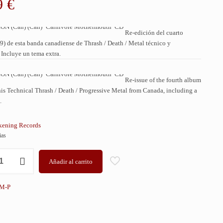
9
€
Re-edición del cuarto
) de esta banda canadiense de Thrash / Death / Metal técnico y
 Incluye un tema extra.
Re-issue of the fourth album
his Technical Thrash / Death / Progressive Metal from Canada, including a
.
ening Records
ias
N
Añadir al carrito
M-P
th'