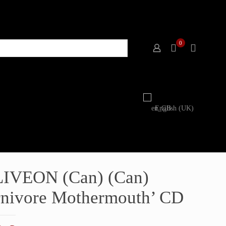
0
English (UK)
IVEON (Can) (Can)
rnivore Mothermouth’ CD