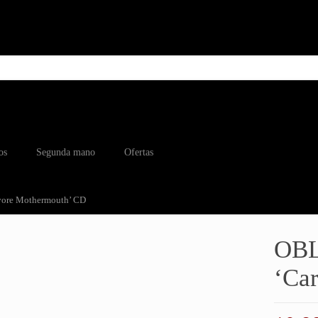
os
Segunda mano
Ofertas
vore Mothermouth’ CD
OBL
‘Ca