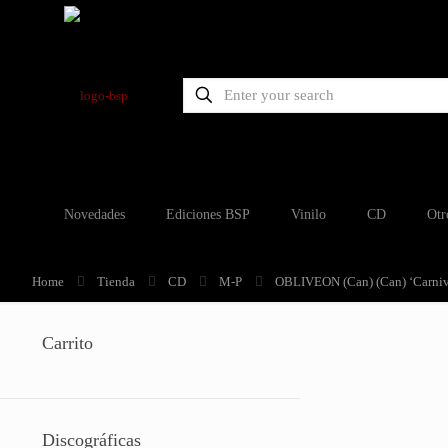
Novedades
Ediciones BSP
Vinilo
CD
Otr
Home
Tienda
CD
M-P
OBLIVEON (Can) (Can) ‘Carni
Carrito
Discográficas