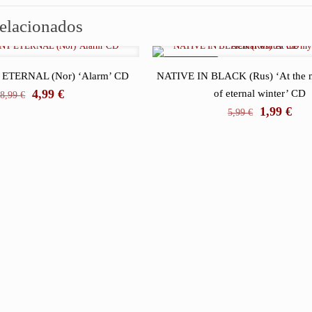
relacionados
REBAJADO
TERNAL (Nor) ‘Alarm’ CD
NATIVE IN BLACK (Rus) ‘At the m
El
El
4,99
€
of eternal winter’ CD
8,99
€
precio
precio
El
El
1,99
€
5,99
€
original
actual
precio
prec
era:
es:
original
actu
8,99 €.
4,99 €.
era:
es:
5,99 €.
1,99