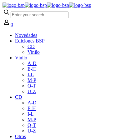
0
Novedades
Ediciones BSP
CD
Vinilo
Vinilo
A-D
E-H
I-L
M-P
Q-T
U-Z
CD
A-D
E-H
I-L
M-P
Q-T
U-Z
Otros