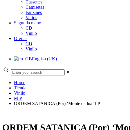
Cassettes
Camisetas
Fanzines
Varios
Segunda mano
CD
Vinilo
Ofertas
CD
Vinilo
English (UK)
✕
Home
Tienda
Vinilo
M-P
ORDEM SATANICA (Por) ‘Monte da lua’ LP
ORDEM SATANICA (Por) ‘Mont