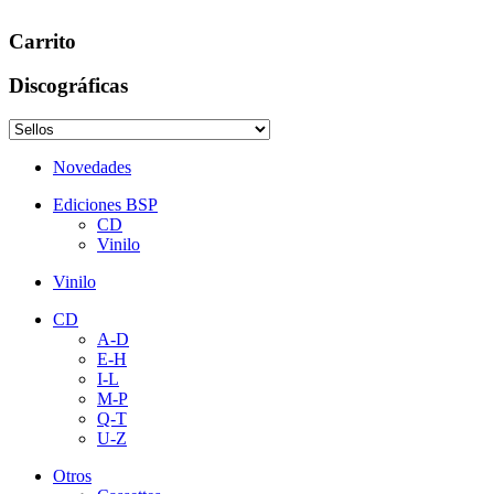
Carrito
Discográficas
Novedades
Ediciones BSP
CD
Vinilo
Vinilo
CD
A-D
E-H
I-L
M-P
Q-T
U-Z
Otros