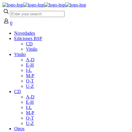
0
Novedades
Ediciones BSP
CD
Vinilo
Vinilo
A-D
E-H
I-L
M-P
Q-T
U-Z
CD
A-D
E-H
I-L
M-P
Q-T
U-Z
Otros