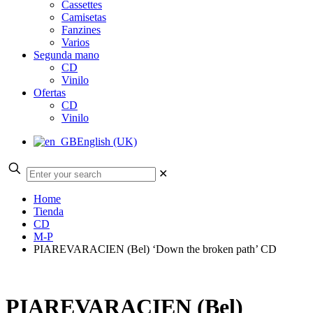
Cassettes
Camisetas
Fanzines
Varios
Segunda mano
CD
Vinilo
Ofertas
CD
Vinilo
English (UK)
✕
Home
Tienda
CD
M-P
PIAREVARACIEN (Bel) ‘Down the broken path’ CD
PIAREVARACIEN (Bel)