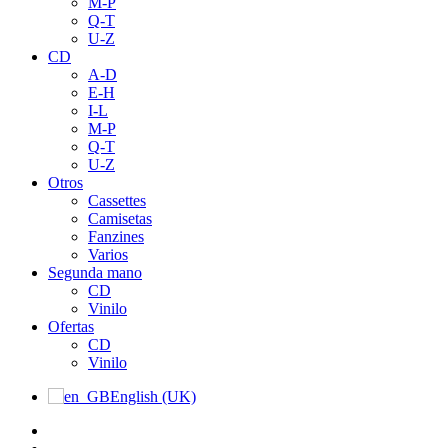
M-P
Q-T
U-Z
CD
A-D
E-H
I-L
M-P
Q-T
U-Z
Otros
Cassettes
Camisetas
Fanzines
Varios
Segunda mano
CD
Vinilo
Ofertas
CD
Vinilo
English (UK)