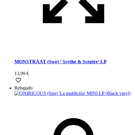
MONSTRAAT (Swe) ‘ Scythe & Sceptre’ LP
13,99
€
Rebajado