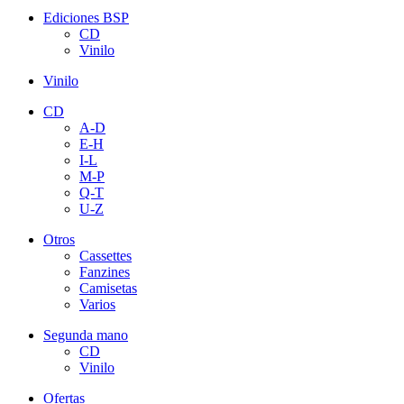
Ediciones BSP
CD
Vinilo
Vinilo
CD
A-D
E-H
I-L
M-P
Q-T
U-Z
Otros
Cassettes
Fanzines
Camisetas
Varios
Segunda mano
CD
Vinilo
Ofertas