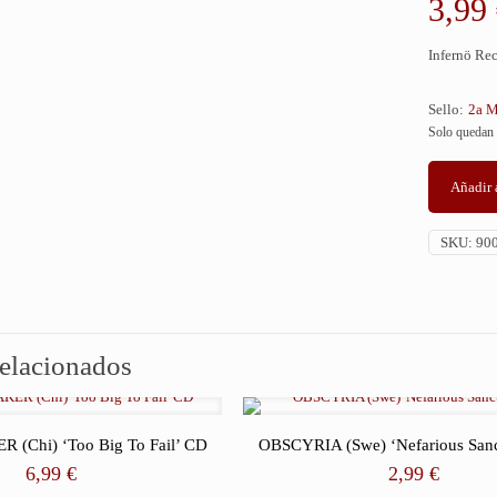
3,99
Infernö Re
Sello:
2a M
Solo quedan 
Añadir a
SKU:
90
relacionados
(Chi) ‘Too Big To Fail’ CD
OBSCYRIA (Swe) ‘Nefarious San
6,99
€
2,99
€