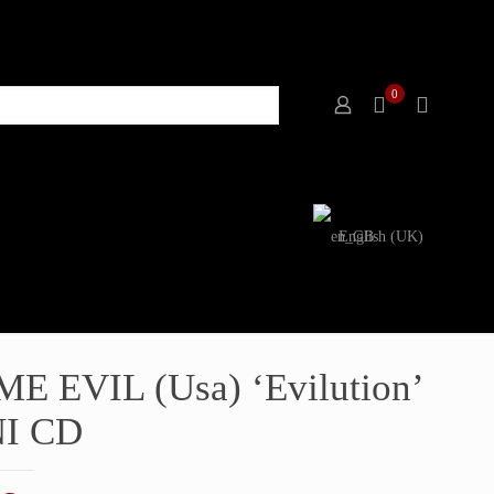
0
English (UK)
ME EVIL (Usa) ‘Evilution’
I CD