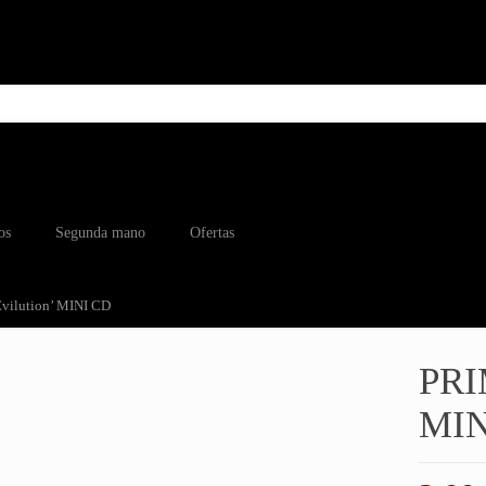
os
Segunda mano
Ofertas
vilution’ MINI CD
PRI
MIN